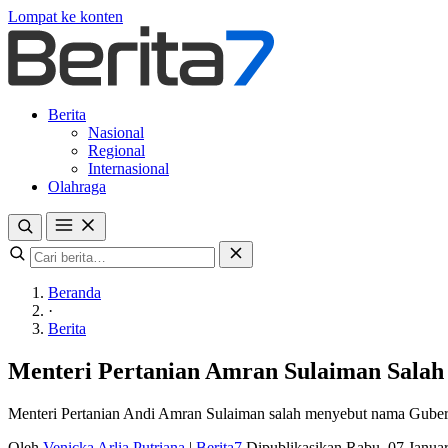
Lompat ke konten
Berita
Nasional
Regional
Internasional
Olahraga
Beranda
·
Berita
Menteri Pertanian Amran Sulaiman Salah
Menteri Pertanian Andi Amran Sulaiman salah menyebut nama Guber
Oleh
Venicka Arlia Putriana
|
Berita7
Dipublikasikan Rabu, 07 Janua