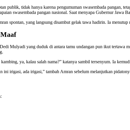
rotan publik, tidak hanya karena pengumuman swasembada pangan, tetap
capaian swasembada pangan nasional. Saat menyapa Gubernur Jawa Ba
mran spontan, yang langsung disambut gelak tawa hadirin. Ia menutup
 Maaf
 Dedi Mulyadi yang duduk di antara tamu undangan pun ikut tertawa m
g.
tong kambing, ya, kalau salah nama?” katanya sambil tersenyum. Ia k
ini irigasi, ada irigasi,” tambah Amran sebelum melanjutkan pidatony
: