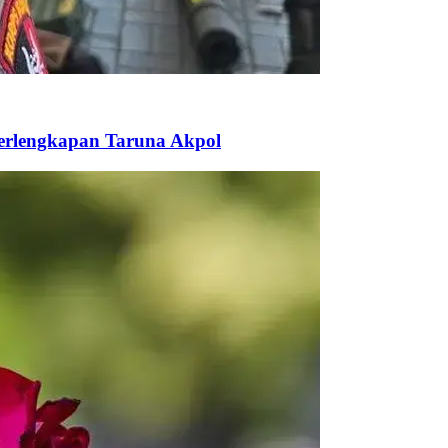
Perlengkapan Taruna Akpol