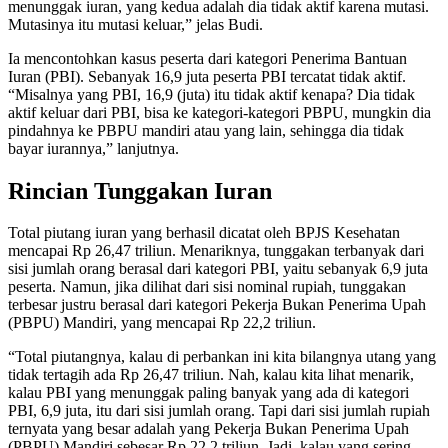
menunggak iuran, yang kedua adalah dia tidak aktif karena mutasi.
Mutasinya itu mutasi keluar,” jelas Budi.
Ia mencontohkan kasus peserta dari kategori Penerima Bantuan
Iuran (PBI). Sebanyak 16,9 juta peserta PBI tercatat tidak aktif.
“Misalnya yang PBI, 16,9 (juta) itu tidak aktif kenapa? Dia tidak
aktif keluar dari PBI, bisa ke kategori-kategori PBPU, mungkin dia
pindahnya ke PBPU mandiri atau yang lain, sehingga dia tidak
bayar iurannya,” lanjutnya.
Rincian Tunggakan Iuran
Total piutang iuran yang berhasil dicatat oleh BPJS Kesehatan
mencapai Rp 26,47 triliun. Menariknya, tunggakan terbanyak dari
sisi jumlah orang berasal dari kategori PBI, yaitu sebanyak 6,9 juta
peserta. Namun, jika dilihat dari sisi nominal rupiah, tunggakan
terbesar justru berasal dari kategori Pekerja Bukan Penerima Upah
(PBPU) Mandiri, yang mencapai Rp 22,2 triliun.
“Total piutangnya, kalau di perbankan ini kita bilangnya utang yang
tidak tertagih ada Rp 26,47 triliun. Nah, kalau kita lihat menarik,
kalau PBI yang menunggak paling banyak yang ada di kategori
PBI, 6,9 juta, itu dari sisi jumlah orang. Tapi dari sisi jumlah rupiah
ternyata yang besar adalah yang Pekerja Bukan Penerima Upah
(PBPU) Mandiri sebesar Rp 22,2 triliun. Jadi, kalau yang sering