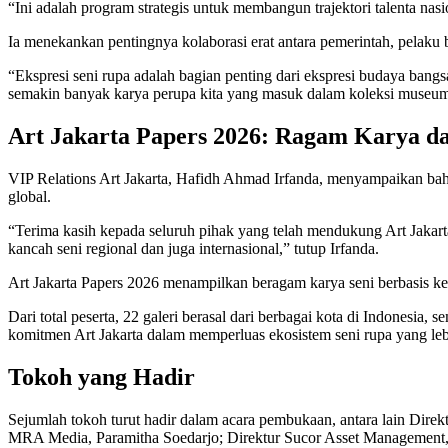
“Ini adalah program strategis untuk membangun trajektori talenta nas
Ia menekankan pentingnya kolaborasi erat antara pemerintah, pelaku b
“Ekspresi seni rupa adalah bagian penting dari ekspresi budaya bang
semakin banyak karya perupa kita yang masuk dalam koleksi museu
Art Jakarta Papers 2026: Ragam Karya da
VIP Relations Art Jakarta, Hafidh Ahmad Irfanda, menyampaikan ba
global.
“Terima kasih kepada seluruh pihak yang telah mendukung Art Jakar
kancah seni regional dan juga internasional,” tutup Irfanda.
Art Jakarta Papers 2026 menampilkan beragam karya seni berbasis kertas,
Dari total peserta, 22 galeri berasal dari berbagai kota di Indonesi
komitmen Art Jakarta dalam memperluas ekosistem seni rupa yang leb
Tokoh yang Hadir
Sejumlah tokoh turut hadir dalam acara pembukaan, antara lain Di
MRA Media, Paramitha Soedarjo; Direktur Sucor Asset Management, 