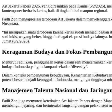
Art Jakarta Papers 2026, yang diresmikan pada Kamis (5/2/2026), men
kontemporer berbasis kertas, baik di tingkat lokal maupun regional.
Fadli Zon mengapresiasi terobosan Art Jakarta dalam menyelenggaraka
Nusantara.
“Ini merupakan suatu terobosan karena kertas sudah menjadi bagian d
seni lukis, wayang beber, hingga berbagai ekspresi budaya lainnya.
Jumat (6/2/2026).
Keragaman Budaya dan Fokus Pembangu
Menurut Fadli Zon, penggunaan kertas dalam seni mencerminkan kera
budaya Indonesia yang melampaui sekadar ‘diversity’.
Dalam konteks pembangunan kebudayaan, Kementerian Kebudayaan memf
potensi besar menjadi keunggulan Indonesia, mengingat tingginya min
Manajemen Talenta Nasional dan Jaringa
Fadli Zon juga menyoroti keterkaitan Art Jakarta Papers dengan Ma
membangun jejaring, dan berinteraksi langsung dengan pelaku seni rup