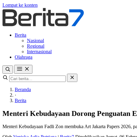
Lompat ke konten
Berita
Nasional
Regional
Internasional
Olahraga
Beranda
·
Berita
Menteri Kebudayaan Dorong Penguatan Eko
Menteri Kebudayaan Fadli Zon membuka Art Jakarta Papers 2026, pame
Oleh
Venicka Arlia Putriana
|
Berita7
Dipublikasikan Jumat, 06 Febr