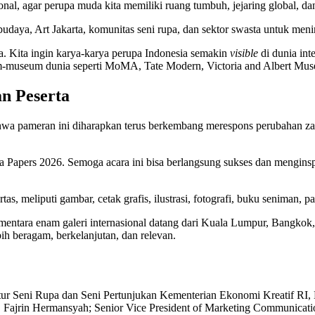
ional, agar perupa muda kita memiliki ruang tumbuh, jejaring global, da
udaya, Art Jakarta, komunitas seni rupa, dan sektor swasta untuk menin
sa. Kita ingin karya-karya perupa Indonesia semakin
visible
di dunia int
m-museum dunia seperti MoMA, Tate Modern, Victoria and Albert Mus
n Peserta
hwa pameran ini diharapkan terus berkembang merespons perubahan za
ta Papers 2026. Semoga acara ini bisa berlangsung sukses dan mengin
 meliputi gambar, cetak grafis, ilustrasi, fotografi, buku seniman, patun
a, sementara enam galeri internasional datang dari Kuala Lumpur, Bangk
ih beragam, berkelanjutan, dan relevan.
rektur Seni Rupa dan Seni Pertunjukan Kementerian Ekonomi Kreatif
Fajrin Hermansyah; Senior Vice President of Marketing Communication