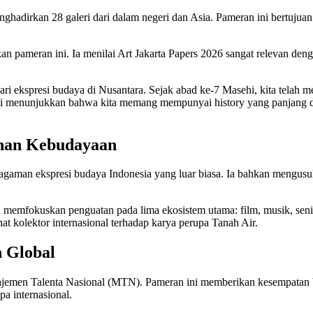
ghadirkan 28 galeri dari dalam negeri dan Asia. Pameran ini bertujua
n pameran ini. Ia menilai Art Jakarta Papers 2026 sangat relevan den
ari ekspresi budaya di Nusantara. Sejak abad ke-7 Masehi, kita telah 
 Ini menunjukkan bahwa kita memang mempunyai history yang panjang de
nan Kebudayaan
gaman ekspresi budaya Indonesia yang luar biasa. Ia bahkan mengusul
okuskan penguatan pada lima ekosistem utama: film, musik, seni pert
at kolektor internasional terhadap karya perupa Tanah Air.
n Global
najemen Talenta Nasional (MTN). Pameran ini memberikan kesempatan b
a internasional.