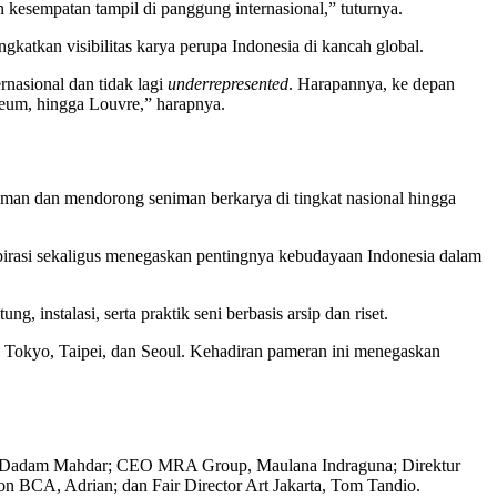
n kesempatan tampil di panggung internasional,” tuturnya.
gkatkan visibilitas karya perupa Indonesia di kancah global.
ernasional dan tidak lagi
underrepresented
. Harapannya, ke depan
eum, hingga Louvre,” harapnya.
man dan mendorong seniman berkarya di tingkat nasional hingga
spirasi sekaligus menegaskan pentingnya kebudayaan Indonesia dalam
g, instalasi, serta praktik seni berbasis arsip dan riset.
ok, Tokyo, Taipei, dan Seoul. Kehadiran pameran ini menegaskan
 RI, Dadam Mahdar; CEO MRA Group, Maulana Indraguna; Direktur
 BCA, Adrian; dan Fair Director Art Jakarta, Tom Tandio.