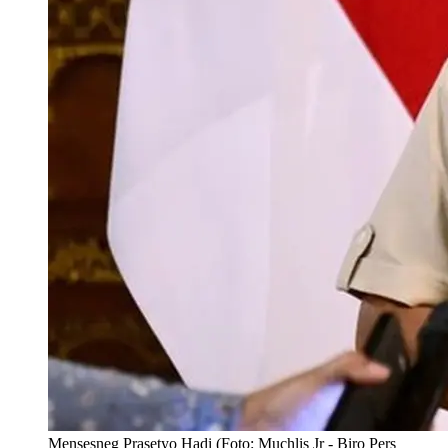
Mensesneg Prasetyo Hadi (Foto: Muchlis Jr - Biro Pers