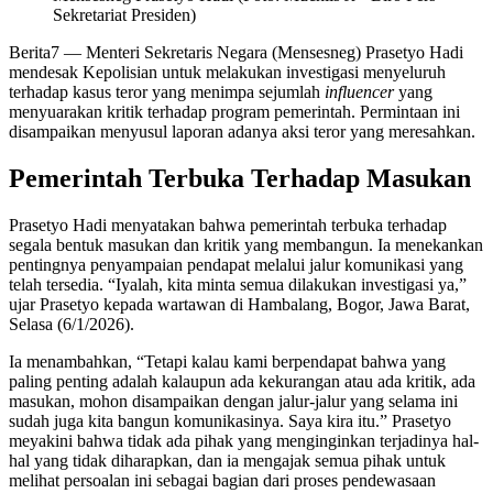
Sekretariat Presiden)
Berita7
— Menteri Sekretaris Negara (Mensesneg) Prasetyo Hadi
mendesak Kepolisian untuk melakukan investigasi menyeluruh
terhadap kasus teror yang menimpa sejumlah
influencer
yang
menyuarakan kritik terhadap program pemerintah. Permintaan ini
disampaikan menyusul laporan adanya aksi teror yang meresahkan.
Pemerintah Terbuka Terhadap Masukan
Prasetyo Hadi menyatakan bahwa pemerintah terbuka terhadap
segala bentuk masukan dan kritik yang membangun. Ia menekankan
pentingnya penyampaian pendapat melalui jalur komunikasi yang
telah tersedia. “Iyalah, kita minta semua dilakukan investigasi ya,”
ujar Prasetyo kepada wartawan di Hambalang, Bogor, Jawa Barat,
Selasa (6/1/2026).
Ia menambahkan, “Tetapi kalau kami berpendapat bahwa yang
paling penting adalah kalaupun ada kekurangan atau ada kritik, ada
masukan, mohon disampaikan dengan jalur-jalur yang selama ini
sudah juga kita bangun komunikasinya. Saya kira itu.” Prasetyo
meyakini bahwa tidak ada pihak yang menginginkan terjadinya hal-
hal yang tidak diharapkan, dan ia mengajak semua pihak untuk
melihat persoalan ini sebagai bagian dari proses pendewasaan