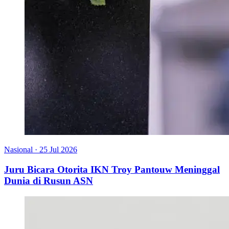
Nasional
·
25 Jul 2026
Juru Bicara Otorita IKN Troy Pantouw Meninggal
Dunia di Rusun ASN