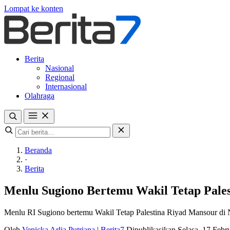
Lompat ke konten
Berita
Nasional
Regional
Internasional
Olahraga
Beranda
·
Berita
Menlu Sugiono Bertemu Wakil Tetap Pale
Menlu RI Sugiono bertemu Wakil Tetap Palestina Riyad Mansour d
Oleh
Venicka Arlia Putriana
|
Berita7
Dipublikasikan Selasa, 17 Feb