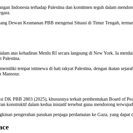
gan Indonesia terhadap Palestina dan komitmen teguh dalam mendoron
egara.
Sidang Dewan Keamanan PBB mengenai Situasi di Timur Tengah, termas
lam atas kehadiran Menlu RI secara langsung di New York. Ia menilai
 Palestina.
liki tempat istimewa di hati rakyat Palestina, dengan ikatan sejarah 
n Mansour.
i DK PBB 2803 (2025), khususnya terkait pembentukan Board of Peace 
n konstruktif dalam kedua inisiatif tersebut guna mendorong terwuju
gkinan pengerahan pasukan penjaga perdamaian ke Gaza, yang dapat di
ace