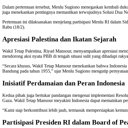
Dalam pertemuan tersebut, Menlu Sugiono menegaskan kembali dukun
juga menekankan pentingnya memastikan terwujudnya Solusi Dua N
Pertemuan ini dilaksanakan menjelang partisipasi Menlu RI dalam 
Rabu (18/2).
Apresiasi Palestina dan Ikatan Sejarah
Wakil Tetap Palestina, Riyad Mansour, menyampaikan apresiasi menda
mendorong aksi nyata PBB di tengah situasi sulit yang dihadapi rakyat
“Secara khusus, Wakil Tetap Mansour menekankan bahwa Indonesia memi
Bandung pada tahun 1955,” ujar Menlu Sugiono mengutip pernyataa
Inisiatif Perdamaian dan Peran Indonesia
Kedua pihak juga bertukar pandangan mengenai implementasi Resolus
Gaza. Wakil Tetap Mansour meyakini Indonesia dapat memainkan pera
“Kami siap berkontribusi lebih jauh, termasuk mempersiapkan kemun
Partisipasi Presiden RI dalam Board of Pe