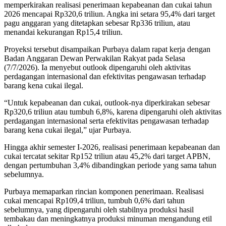
memperkirakan realisasi penerimaan kepabeanan dan cukai tahun
2026 mencapai Rp320,6 triliun. Angka ini setara 95,4% dari target
pagu anggaran yang ditetapkan sebesar Rp336 triliun, atau
menandai kekurangan Rp15,4 triliun.
Proyeksi tersebut disampaikan Purbaya dalam rapat kerja dengan
Badan Anggaran Dewan Perwakilan Rakyat pada Selasa
(7/7/2026). Ia menyebut outlook dipengaruhi oleh aktivitas
perdagangan internasional dan efektivitas pengawasan terhadap
barang kena cukai ilegal.
“Untuk kepabeanan dan cukai, outlook-nya diperkirakan sebesar
Rp320,6 triliun atau tumbuh 6,8%, karena dipengaruhi oleh aktivitas
perdagangan internasional serta efektivitas pengawasan terhadap
barang kena cukai ilegal,” ujar Purbaya.
Hingga akhir semester I-2026, realisasi penerimaan kepabeanan dan
cukai tercatat sekitar Rp152 triliun atau 45,2% dari target APBN,
dengan pertumbuhan 3,4% dibandingkan periode yang sama tahun
sebelumnya.
Purbaya memaparkan rincian komponen penerimaan. Realisasi
cukai mencapai Rp109,4 triliun, tumbuh 0,6% dari tahun
sebelumnya, yang dipengaruhi oleh stabilnya produksi hasil
tembakau dan meningkatnya produksi minuman mengandung etil