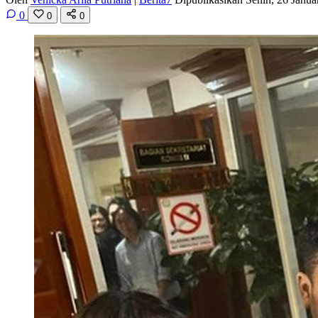
0
0
0