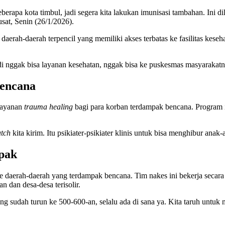
eberapa kota timbul, jadi segera kita lakukan imunisasi tambahan. Ini d
sat, Senin (26/1/2026).
rah-daerah terpencil yang memiliki akses terbatas ke fasilitas keseha
i nggak bisa layanan kesehatan, nggak bisa ke puskesmas masyarakatnya
encana
 layanan
trauma healing
bagi para korban terdampak bencana. Program i
tch
kita kirim. Itu psikiater-psikiater klinis untuk bisa menghibur anak
pak
m ke daerah-daerah yang terdampak bencana. Tim nakes ini bekerja secara
n dan desa-desa terisolir.
ang sudah turun ke 500-600-an, selalu ada di sana ya. Kita taruh untuk