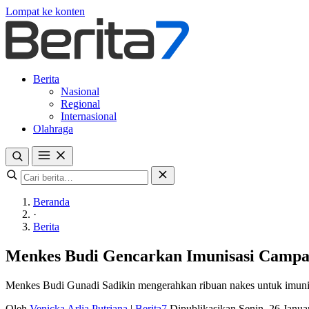
Lompat ke konten
Berita
Nasional
Regional
Internasional
Olahraga
Beranda
·
Berita
Menkes Budi Gencarkan Imunisasi Campak
Menkes Budi Gunadi Sadikin mengerahkan ribuan nakes untuk imunis
Oleh
Venicka Arlia Putriana
|
Berita7
Dipublikasikan Senin, 26 Janu