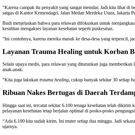
“Karena campak itu penyakit yang sangat menular. Jadi kita lihat di b
satgas di Kantor Kemendagri, Jalan Medan Merdeka Utara, Jakarta Pu
Budi menjelaskan bahwa para relawan difokuskan untuk menjangkau dae
kesulitan mengakses layanan kesehatan seperti puskesmas.
“Ini contohnya, karena mereka masuk ke desa-desa yang terpencil, jad
Layanan Trauma Healing untuk Korban B
Selain upaya medis, para relawan yang diturunkan juga memberikan
anak-anak.
“Kita juga lakukan
trauma healing
, cukup banyak sekitar 30 setiap
ba
Ribuan Nakes Bertugas di Daerah Terdam
Hingga saat ini, tercatat sekitar 6.100 tenaga kesehatan telah dikiri
pelayanan kesehatan tetap berjalan optimal di posko-posko pengungsia
“Ada 6.100 kita sudah kirim. Ini muter setiap dua minggu. Jadi sekar
ujarnya.