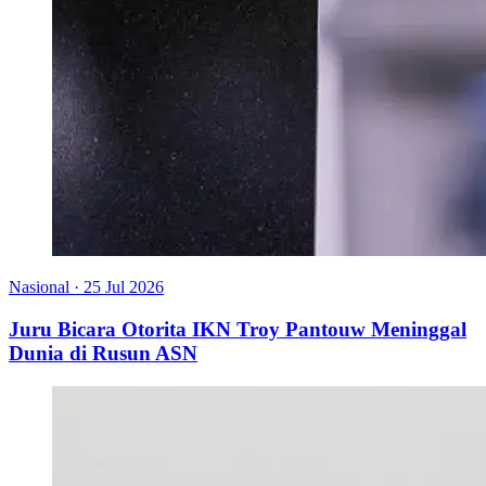
Nasional
·
25 Jul 2026
Juru Bicara Otorita IKN Troy Pantouw Meninggal
Dunia di Rusun ASN