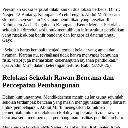
Peresmian secara terpusat dilakukan di dua lokasi berbeda. Di SD
Negeri 12 Bintang, Kabupaten Aceh Tengah, Abdul Mu’ti secara
simbolis meresmikan 53 satuan pendidikan yang tersebar di
Kabupaten Aceh Tengah dan Kabupaten Bener Meriah. Sekolah-
sekolah ini direvitalisasi untuk memulihkan infrastruktur pendidikan
yang rusak akibat banjir bandang dan longsor di dataran tinggi
Gayo.
“Sekolah harus kembali menjadi tempat belajar yang aman dan
nyaman. Karena itu, revitalisasi tidak hanya menyasar bangunan
fisik, tetapi juga memastikan keberlanjutan layanan pendidikan,”
ujar Abdul Mu’ti dalam keterangan tertulis, Rabu (3/2/2026).
Relokasi Sekolah Rawan Bencana dan
Percepatan Pembangunan
Dalam kunjungannya, Mendikdasmen meninjau langsung sejumlah
sekolah terdampak bencana yang masih menggunakan ruang darurat
untuk pembelajaran. Abdul Mu’ti menegaskan komitmen
pemerintah untuk merelokasi sekolah yang berada di zona rawan
bencana serta mempercepat pembangunan fasilitas pendidikan baru.
Menanggapi kondisi SMP Negeri 22 Takengon, Kabupaten Aceh