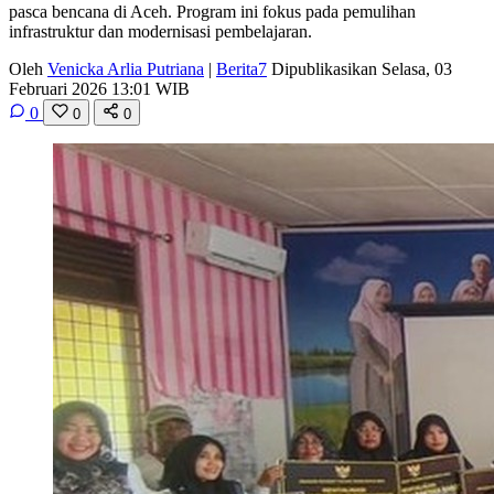
pasca bencana di Aceh. Program ini fokus pada pemulihan
infrastruktur dan modernisasi pembelajaran.
Oleh
Venicka Arlia Putriana
|
Berita7
Dipublikasikan Selasa, 03
Februari 2026 13:01 WIB
0
0
0