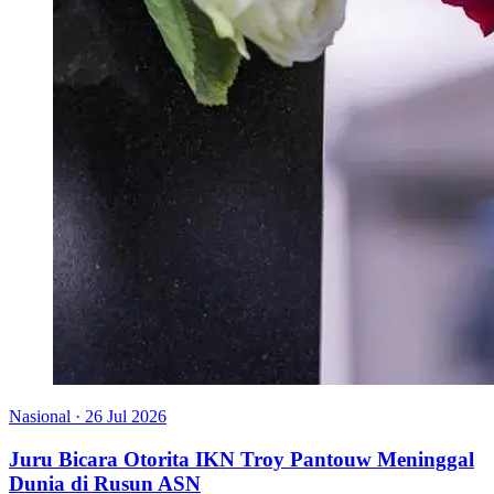
Nasional
·
26 Jul 2026
Juru Bicara Otorita IKN Troy Pantouw Meninggal
Dunia di Rusun ASN