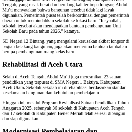
Tengah, yang rusak berat dan berulang kali tertimpa longsor, Abdul
Mu’ti menyatakan bahwa bangunan tersebut tidak lagi layak
digunakan. Pemerintah pusat telah berkoordinasi dengan pemerintah
daerah untuk memindahkan sekolah ke lokasi baru. “Insyaallah,
sekolah tersebut akan mendapatkan bantuan pembangunan Unit
Sekolah Baru pada tahun 2026,” katanya.
SD Negeri 12 Bintang, yang mengalami kerusakan akibat longsor di
bagian belakang bangunan, juga akan menerima bantuan tambahan
berupa pembangunan ruang kelas baru.
Rehabilitasi di Aceh Utara
Selain di Aceh Tengah, Abdul Mu’ti juga meresmikan 23 satuan
pendidikan yang terpusat di SMA Negeri 1 Baktiya, Kabupaten
Aceh Utara. Sekolah-sekolah ini direhabilitasi berdasarkan standar
keselamatan bangunan dan kebutuhan pembelajaran.
Hingga kini, melalui Program Revitalisasi Satuan Pendidikan Tahun
Anggaran 2025, sebanyak 36 sekolah di Kabupaten Aceh Tengah
dan 17 sekolah di Kabupaten Bener Meriah telah selesai dibangun
dan siap digunakan.
Modernisasi Pembelajaran dan