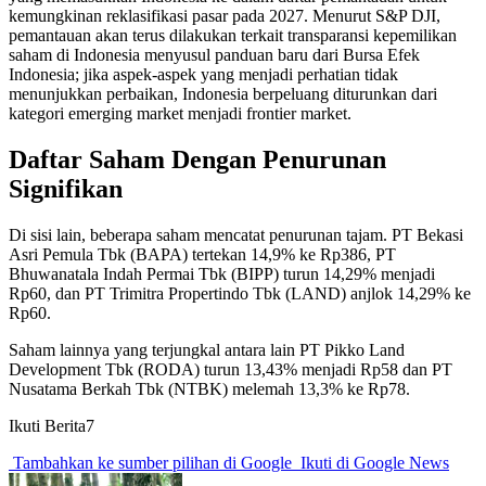
kemungkinan reklasifikasi pasar pada 2027. Menurut S&P DJI,
pemantauan akan terus dilakukan terkait transparansi kepemilikan
saham di Indonesia menyusul panduan baru dari Bursa Efek
Indonesia; jika aspek-aspek yang menjadi perhatian tidak
menunjukkan perbaikan, Indonesia berpeluang diturunkan dari
kategori emerging market menjadi frontier market.
Daftar Saham Dengan Penurunan
Signifikan
Di sisi lain, beberapa saham mencatat penurunan tajam. PT Bekasi
Asri Pemula Tbk (BAPA) tertekan 14,9% ke Rp386, PT
Bhuwanatala Indah Permai Tbk (BIPP) turun 14,29% menjadi
Rp60, dan PT Trimitra Propertindo Tbk (LAND) anjlok 14,29% ke
Rp60.
Saham lainnya yang terjungkal antara lain PT Pikko Land
Development Tbk (RODA) turun 13,43% menjadi Rp58 dan PT
Nusatama Berkah Tbk (NTBK) melemah 13,3% ke Rp78.
Ikuti Berita7
Tambahkan ke sumber pilihan di Google
Ikuti di Google News