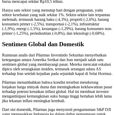
bursa mencapai sekitar Rp10,5 triliun.
Hanya satu sektor yang menutup hari dengan penguatan, yaitu
sektor kesehatan yang naik sekitar 1%. Sektor-sektor lain terpantau
melemah, termasuk barang baku (-4,3%), properti (-2,6%), barang
konsumen primer (-2,5%), transportasi (-2,1%), infrastruktur
(-1,9%), energi (-1,5%), keuangan (-1,29%), barang konsumen non-
primer (-1,25%), perindustrian (-0,8%), dan teknologi (-0,68%).
Sentimen Global dan Domestik
Rumusan analis dari Pilarmas Investindo Sekuritas menyebutkan
ketegangan antara Amerika Serikat dan Iran menjadi salah satu
sentimen global yang membayangi pasar. Mereka mencatat eskalasi
dipicu oleh serangkaian insiden, termasuk serangan udara AS
terhadap Iran setelah kejadian pada sejumlah kapal di Selat Hormuz.
Pilarmas menambahkan bahwa kondisi tersebut mendorong
lonjakan harga minyak dunia dan meningkatkan kekhawatiran pasar
terhadap potensi kenaikan inflasi global. Hal ini membuat investor
mengantisipasi kemungkinan suku bunga tinggi bertahan lebih lama
jika tekanan inflasi meningkat kembali.
Dari sisi domestik, Pilarmas juga menyoroti pengumuman S&P DJI
yang memasukkan Indonesia ke dalam daftar pemantauan untuk