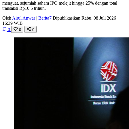
menguat, sejumlah saham IPO melejit hingga 25% dengan total
transaksi Rp10,5 triliun.
Oleh
Airul Anwar
|
Berita7
Dipublikasikan Rabu, 08 Juli 2026
16:39 WIB
0
0
0