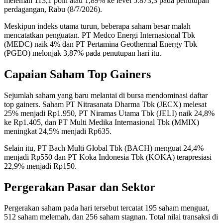
melemah 113,1 poin atau 1,89% ke level 5.873,3 pada penutupan
perdagangan, Rabu (8/7/2026).
Meskipun indeks utama turun, beberapa saham besar malah
mencatatkan penguatan. PT Medco Energi Internasional Tbk
(MEDC) naik 4% dan PT Pertamina Geothermal Energy Tbk
(PGEO) melonjak 3,87% pada penutupan hari itu.
Capaian Saham Top Gainers
Sejumlah saham yang baru melantai di bursa mendominasi daftar
top gainers. Saham PT Nitrasanata Dharma Tbk (JECX) melesat
25% menjadi Rp1.950, PT Niramas Utama Tbk (JELI) naik 24,8%
ke Rp1.405, dan PT Multi Medika Internasional Tbk (MMIX)
meningkat 24,5% menjadi Rp635.
Selain itu, PT Bach Multi Global Tbk (BACH) menguat 24,4%
menjadi Rp550 dan PT Koka Indonesia Tbk (KOKA) terapresiasi
22,9% menjadi Rp150.
Pergerakan Pasar dan Sektor
Pergerakan saham pada hari tersebut tercatat 195 saham menguat,
512 saham melemah, dan 256 saham stagnan. Total nilai transaksi di