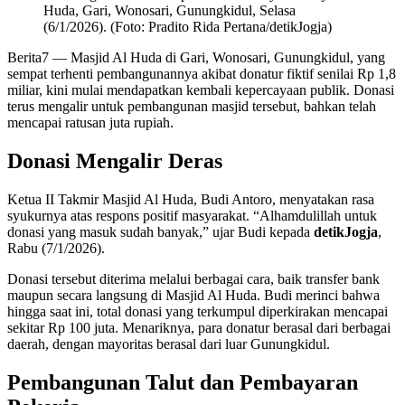
Huda, Gari, Wonosari, Gunungkidul, Selasa
(6/1/2026). (Foto: Pradito Rida Pertana/detikJogja)
Berita7
— Masjid Al Huda di Gari, Wonosari, Gunungkidul, yang
sempat terhenti pembangunannya akibat donatur fiktif senilai Rp 1,8
miliar, kini mulai mendapatkan kembali kepercayaan publik. Donasi
terus mengalir untuk pembangunan masjid tersebut, bahkan telah
mencapai ratusan juta rupiah.
Donasi Mengalir Deras
Ketua II Takmir Masjid Al Huda, Budi Antoro, menyatakan rasa
syukurnya atas respons positif masyarakat. “Alhamdulillah untuk
donasi yang masuk sudah banyak,” ujar Budi kepada
detikJogja
,
Rabu (7/1/2026).
Donasi tersebut diterima melalui berbagai cara, baik transfer bank
maupun secara langsung di Masjid Al Huda. Budi merinci bahwa
hingga saat ini, total donasi yang terkumpul diperkirakan mencapai
sekitar Rp 100 juta. Menariknya, para donatur berasal dari berbagai
daerah, dengan mayoritas berasal dari luar Gunungkidul.
Pembangunan Talut dan Pembayaran