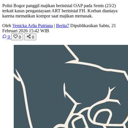
Polisi Bogor panggil majikan berinisial OAP pada Senin (23/2)
terkait kasus penganiayaan ART berinisial FH. Korban dianiaya
karena mematikan kompor saat majikan memasak.
Oleh
Venicka Arlia Putriana
|
Berita7
Dipublikasikan Sabtu, 21
Februari 2026 15:42 WIB
0
0
0