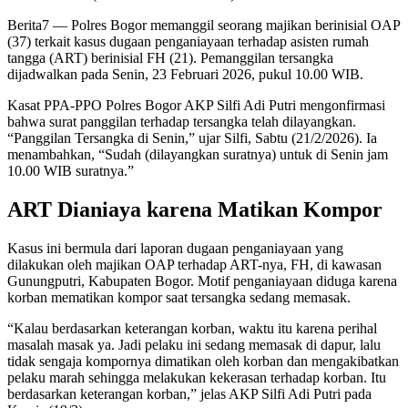
Berita7
— Polres Bogor memanggil seorang majikan berinisial OAP
(37) terkait kasus dugaan penganiayaan terhadap asisten rumah
tangga (ART) berinisial FH (21). Pemanggilan tersangka
dijadwalkan pada Senin, 23 Februari 2026, pukul 10.00 WIB.
Kasat PPA-PPO Polres Bogor AKP Silfi Adi Putri mengonfirmasi
bahwa surat panggilan terhadap tersangka telah dilayangkan.
“Panggilan Tersangka di Senin,” ujar Silfi, Sabtu (21/2/2026). Ia
menambahkan, “Sudah (dilayangkan suratnya) untuk di Senin jam
10.00 WIB suratnya.”
ART Dianiaya karena Matikan Kompor
Kasus ini bermula dari laporan dugaan penganiayaan yang
dilakukan oleh majikan OAP terhadap ART-nya, FH, di kawasan
Gunungputri, Kabupaten Bogor. Motif penganiayaan diduga karena
korban mematikan kompor saat tersangka sedang memasak.
“Kalau berdasarkan keterangan korban, waktu itu karena perihal
masalah masak ya. Jadi pelaku ini sedang memasak di dapur, lalu
tidak sengaja kompornya dimatikan oleh korban dan mengakibatkan
pelaku marah sehingga melakukan kekerasan terhadap korban. Itu
berdasarkan keterangan korban,” jelas AKP Silfi Adi Putri pada