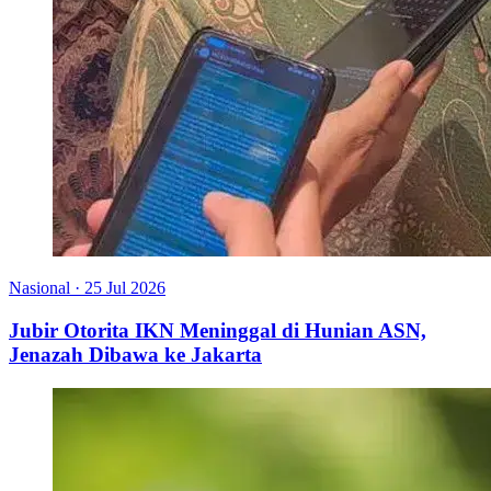
Nasional
·
25 Jul 2026
Jubir Otorita IKN Meninggal di Hunian ASN,
Jenazah Dibawa ke Jakarta