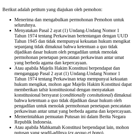
Berikut adalah petitum yang diajukan oleh pemohon:
Menerima dan mengabulkan permohonan Pemohon untuk
seluruhnya.
Menyatakan Pasal 2 ayat (1) Undang-Undang Nomor 1
Tahun 1974 tentang Perkawinan bertentangan dengan UUD
Tahun 1945 dan tidak mempunyai kekuatan hukum mengikat
sepanjang tidak dimaknai bahwa ketentuan a quo tidak
dijadikan dasar hukum oleh pengadilan untuk menolak
permohonan penetapan pencatatan perkawinan antar umat
yang berbeda agama dan kepercayaan.
Atau apabila Majelis Hakim Konstitusi berpendapat dan
menganggap Pasal 2 ayat (1) Undang-Undang Nomor 1
Tahun 1974 tentang Perkawinan tetap mempunyai kekuatan
hukum mengikat, mohon agar Majelis Hakim Konstitusi dapat
memberikan tafsir konstitusional dengan menyatakan
konstitusional bersyarat (
conditionally consitutional
) dimaknai
bahwa ketentuan a quo tidak dijadikan dasar hukum oleh
pengadilan untuk menolak permohonan penetapan pencatatan
perkawinan antar umat yang berbeda agama dan kepercayaan.
Memerintahkan pemuatan Putusan ini dalam Berita Negara
Republik Indonesia.
Atau apabila Mahkamah Konstitusi berpendapat lain, mohon
putusan yang seadil-adilnya (
ex aequo et bono
).