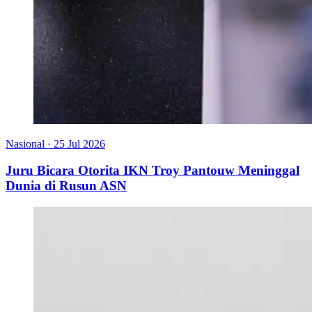
Nasional
·
25 Jul 2026
Juru Bicara Otorita IKN Troy Pantouw Meninggal
Dunia di Rusun ASN