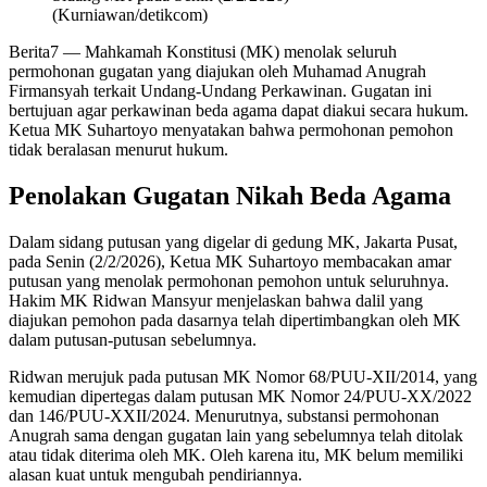
(Kurniawan/detikcom)
Berita7
— Mahkamah Konstitusi (MK) menolak seluruh
permohonan gugatan yang diajukan oleh Muhamad Anugrah
Firmansyah terkait Undang-Undang Perkawinan. Gugatan ini
bertujuan agar perkawinan beda agama dapat diakui secara hukum.
Ketua MK Suhartoyo menyatakan bahwa permohonan pemohon
tidak beralasan menurut hukum.
Penolakan Gugatan Nikah Beda Agama
Dalam sidang putusan yang digelar di gedung MK, Jakarta Pusat,
pada Senin (2/2/2026), Ketua MK Suhartoyo membacakan amar
putusan yang menolak permohonan pemohon untuk seluruhnya.
Hakim MK Ridwan Mansyur menjelaskan bahwa dalil yang
diajukan pemohon pada dasarnya telah dipertimbangkan oleh MK
dalam putusan-putusan sebelumnya.
Ridwan merujuk pada putusan MK Nomor 68/PUU-XII/2014, yang
kemudian dipertegas dalam putusan MK Nomor 24/PUU-XX/2022
dan 146/PUU-XXII/2024. Menurutnya, substansi permohonan
Anugrah sama dengan gugatan lain yang sebelumnya telah ditolak
atau tidak diterima oleh MK. Oleh karena itu, MK belum memiliki
alasan kuat untuk mengubah pendiriannya.