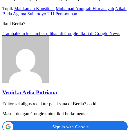
Topik
Mahkamah Konstitusi
Muhamad Anugrah Firmansyah
Nikah
Beda Agama
Suhartoyo
UU Perkawinan
Ikuti Berita7
Tambahkan ke sumber pilihan di Google
Ikuti di Google News
Venicka Arlia Putriana
Editor sekaligus redaktur pelaksana di Berita7.co.id
Masuk dengan Google untuk ikut berkomentar.
Sign in with Google