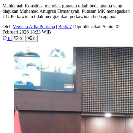
Mahkamah Konstitusi menolak gugatan nikah beda agama yang
diajukan Muhamad Anugrah Firmansyah. Putusan MK menegaskan
UU Perkawinan tidak mengizinkan perkawinan beda agama.
Oleh
Venicka Arlia Putriana
|
Berita7
Dipublikasikan Senin, 02
Februari 2026 18:23 WIB
0
0
0