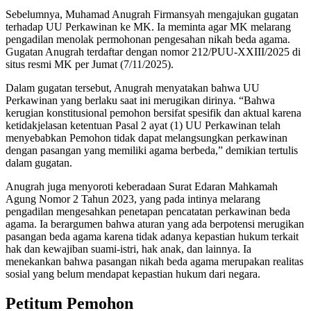
Sebelumnya, Muhamad Anugrah Firmansyah mengajukan gugatan
terhadap UU Perkawinan ke MK. Ia meminta agar MK melarang
pengadilan menolak permohonan pengesahan nikah beda agama.
Gugatan Anugrah terdaftar dengan nomor 212/PUU-XXIII/2025 di
situs resmi MK per Jumat (7/11/2025).
Dalam gugatan tersebut, Anugrah menyatakan bahwa UU
Perkawinan yang berlaku saat ini merugikan dirinya. “Bahwa
kerugian konstitusional pemohon bersifat spesifik dan aktual karena
ketidakjelasan ketentuan Pasal 2 ayat (1) UU Perkawinan telah
menyebabkan Pemohon tidak dapat melangsungkan perkawinan
dengan pasangan yang memiliki agama berbeda,” demikian tertulis
dalam gugatan.
Anugrah juga menyoroti keberadaan Surat Edaran Mahkamah
Agung Nomor 2 Tahun 2023, yang pada intinya melarang
pengadilan mengesahkan penetapan pencatatan perkawinan beda
agama. Ia berargumen bahwa aturan yang ada berpotensi merugikan
pasangan beda agama karena tidak adanya kepastian hukum terkait
hak dan kewajiban suami-istri, hak anak, dan lainnya. Ia
menekankan bahwa pasangan nikah beda agama merupakan realitas
sosial yang belum mendapat kepastian hukum dari negara.
Petitum Pemohon