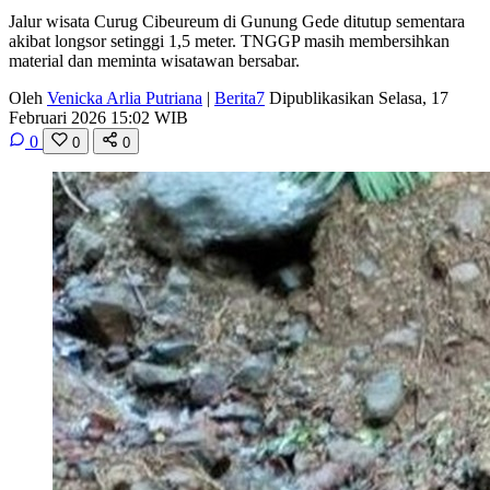
Jalur wisata Curug Cibeureum di Gunung Gede ditutup sementara
akibat longsor setinggi 1,5 meter. TNGGP masih membersihkan
material dan meminta wisatawan bersabar.
Oleh
Venicka Arlia Putriana
|
Berita7
Dipublikasikan Selasa, 17
Februari 2026 15:02 WIB
0
0
0