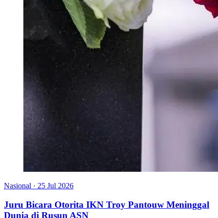
Nasional
·
25 Jul 2026
Juru Bicara Otorita IKN Troy Pantouw Meninggal
Dunia di Rusun ASN