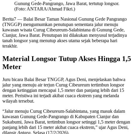
Gunung Gede-Pangrango, Jawa Barat, tertutup longsor.
(Foto: ANTARA/Ahmad Fikri.)
Berita7
— Balai Besar Taman Nasional Gunung Gede Pangrango
(TNGGP) mengumumkan penutupan sementara jalur menuju
kawasan wisata Curug Cibeureum-Salabintana di Gunung Gede,
Cianjur, Jawa Barat. Penutupan ini dilakukan menyusul terjadinya
tanah longsor yang menutup akses utama sejak beberapa hari
terakhir.
Material Longsor Tutup Akses Hingga 1,5
Meter
Juru bicara Balai Besar TNGGP, Agus Deni, menjelaskan bahwa
jalur yang menuju air terjun Curug Cibeureum tertimbun longsor
dengan ketinggian mencapai 1,5 meter dan panjang lebih dari 15
meter. Peristiwa ini terjadi akibat cuaca ekstrem yang melanda
wilayah tersebut.
“Jalur menuju Curug Cibeureum-Salabintana, yang masuk dalam
kawasan Gunung Gede-Pangrango di Kabupaten Cianjur dan
Sukabumi, Jawa Barat, tertimbun longsor setinggi 1,5 meter dengan
panjang lebih dari 15 meter akibat cuaca ekstrem,” ujar Agus Deni,
dilansir
Antara
, Selasa (17/2/2026).