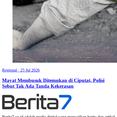
Regional
·
25 Jul 2026
Mayat Membusuk Ditemukan di Ciputat, Polisi
Sebut Tak Ada Tanda Kekerasan
Berita7.co.id adalah media digital yang menyajikan berita dan artikel