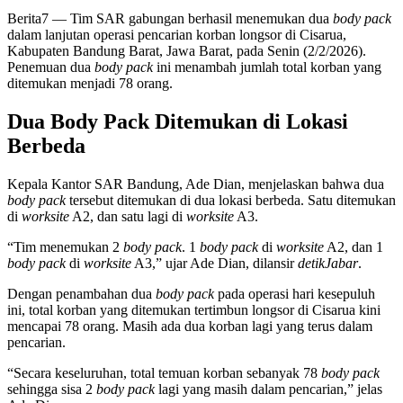
Berita7
— Tim SAR gabungan berhasil menemukan dua
body pack
dalam lanjutan operasi pencarian korban longsor di Cisarua,
Kabupaten Bandung Barat, Jawa Barat, pada Senin (2/2/2026).
Penemuan dua
body pack
ini menambah jumlah total korban yang
ditemukan menjadi 78 orang.
Dua Body Pack Ditemukan di Lokasi
Berbeda
Kepala Kantor SAR Bandung, Ade Dian, menjelaskan bahwa dua
body pack
tersebut ditemukan di dua lokasi berbeda. Satu ditemukan
di
worksite
A2, dan satu lagi di
worksite
A3.
“Tim menemukan 2
body pack
. 1
body pack
di
worksite
A2, dan 1
body pack
di
worksite
A3,” ujar Ade Dian, dilansir
detikJabar
.
Dengan penambahan dua
body pack
pada operasi hari kesepuluh
ini, total korban yang ditemukan tertimbun longsor di Cisarua kini
mencapai 78 orang. Masih ada dua korban lagi yang terus dalam
pencarian.
“Secara keseluruhan, total temuan korban sebanyak 78
body pack
sehingga sisa 2
body pack
lagi yang masih dalam pencarian,” jelas