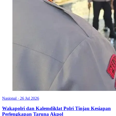
Nasional
·
26 Jul 2026
Wakapolri dan Kalemdiklat Polri Tinjau Kesiapan
Perlengkapan Taruna Akpol