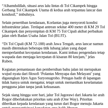
“Alhamdulillah, situasi arus lalu lintas di Tol Cikampek hingga
Gerbang Tol Cikampek Utama di kedua arah terpantau lancar dan
kondusif,” imbuhnya.
Selain penertiban kendaraan, Korlantas juga menyoroti kondisi
infrastruktur jalan. Terdapat antrean sekitar 400 meter di KM 29 Tol
Cikampek dan penyempitan di KM 75 Tol Cipali akibat perbaikan
jalan oleh Badan Usaha Jalan Tol (BUJT).
“Di Tol Cipali (KM 72-188) arah Jawa Tengah, arus lancar namun
masih ditemukan beberapa titik lubang jalan yang dapat
memperlambat kecepatan kendaraan. Kami imbau pengendara tetap
waspada dan menjaga kecepatan di kisaran 80 km/jam,” jelas
Ruben.
Kegiatan pemantauan dan pembersihan bahu jalan ini merupakan
wujud nyata dari filosofi ‘Polantas Menyapa dan Melayani’ yang
digaungkan Irjen Agus Suryonugroho. Petugas hadir di lapangan
tidak hanya untuk mengatur, tetapi untuk memastikan keselamatan
pengguna jalan tanpa jarak kekuasaan.
Sejak siang hingga sore hari, jalur Tol Jagorawi dari Jakarta ke arah
Bogor diberlakukan prioritas satu arah (One Way). Prioritas
diberikan kepada kendaraan yang turun dari Bogor menuju Jakarta
untuk mengantisipasi kepadatan arus balik liburan.