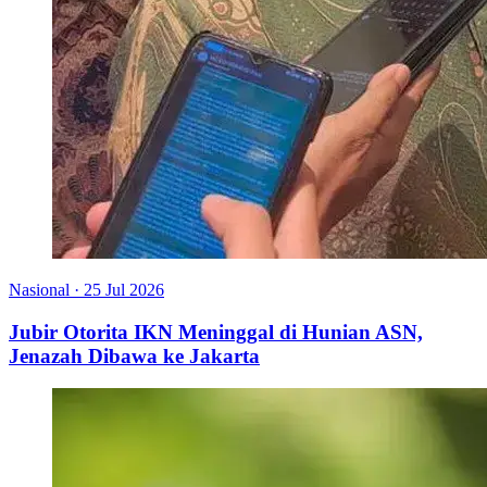
Nasional
·
25 Jul 2026
Jubir Otorita IKN Meninggal di Hunian ASN,
Jenazah Dibawa ke Jakarta