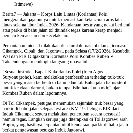
Istimewa)
Berita7
— Jakarta – Korps Lalu Lintas (Korlantas) Polri
mengerahkan jajarannya untuk memastikan kelancaran arus lalu
lintas selama libur Imlek 2026. Kendaraan besar yang nekat berhenti
atau parkir di bahu jalan tol ditindak tegas karena kerap menjadi
pemicu kemacetan dan kecelakaan.
Pemantauan intensif dilakukan di sejumlah ruas tol utama, termasuk
Cikampek, Cipali, dan Jagorawi, pada Selasa (17/2/2026). Kasubdit
Wal dan PJR Ditgakkum Korlantas Polri Kombes Ruben V
Takaendengan memimpin langsung upaya ini.
“Sesuai instruksi Bapak Kakorlantas Polri (Irjen Agus
Suryonugroho), kami melakukan pembersihan terhadap truk-truk
besar yang masih berhenti di bahu jalan tol. Bahu jalan harus steril
untuk keadaan darurat, bukan tempat istirahat atau parkir,” ujar
Kombes Ruben dalam laporannya.
Di Tol Cikampek, petugas menemukan sejumlah truk besar yang
parkir di bahu jalan selepas rest area KM 19. Petugas PJR dari
Induk Cikampek segera melakukan penertiban secara persuasif
namun tegas. Langkah serupa juga diterapkan di Tol Jagorawi arah
Bogor, yang hasilnya terpantau nihil kendaraan parkir di bahu jalan
berkat pengawasan petugas Induk Jagorawi.