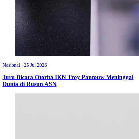
Nasional
·
25 Jul 2026
Juru Bicara Otorita IKN Troy Pantouw Meninggal
Dunia di Rusun ASN