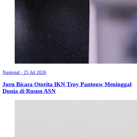
Nasional
·
25 Jul 2026
Juru Bicara Otorita IKN Troy Pantouw Meninggal
Dunia di Rusun ASN