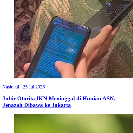
Nasional
·
25 Jul 2026
Jubir Otorita IKN Meninggal di Hunian ASN,
Jenazah Dibawa ke Jakarta