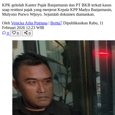
KPK geledah Kantor Pajak Banjarmasin dan PT BKB terkait kasus
suap restitusi pajak yang menjerat Kepala KPP Madya Banjarmasin,
Mulyono Purwo Wijoyo. Sejumlah dokumen diamankan.
Oleh
Venicka Arlia Putriana
|
Berita7
Dipublikasikan Rabu, 11
Februari 2026 12:23 WIB
0
0
0