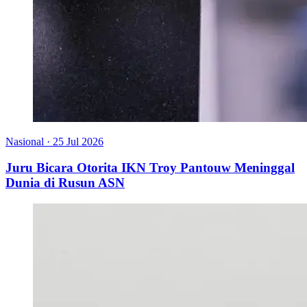
Nasional
·
25 Jul 2026
Juru Bicara Otorita IKN Troy Pantouw Meninggal
Dunia di Rusun ASN