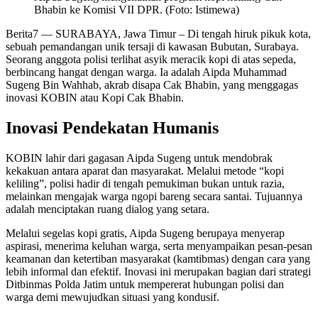
Bhabin ke Komisi VII DPR. (Foto: Istimewa)
Berita7
— SURABAYA, Jawa Timur – Di tengah hiruk pikuk kota,
sebuah pemandangan unik tersaji di kawasan Bubutan, Surabaya.
Seorang anggota polisi terlihat asyik meracik kopi di atas sepeda,
berbincang hangat dengan warga. Ia adalah Aipda Muhammad
Sugeng Bin Wahhab, akrab disapa Cak Bhabin, yang menggagas
inovasi KOBIN atau Kopi Cak Bhabin.
Inovasi Pendekatan Humanis
KOBIN lahir dari gagasan Aipda Sugeng untuk mendobrak
kekakuan antara aparat dan masyarakat. Melalui metode “kopi
keliling”, polisi hadir di tengah pemukiman bukan untuk razia,
melainkan mengajak warga ngopi bareng secara santai. Tujuannya
adalah menciptakan ruang dialog yang setara.
Melalui segelas kopi gratis, Aipda Sugeng berupaya menyerap
aspirasi, menerima keluhan warga, serta menyampaikan pesan-pesan
keamanan dan ketertiban masyarakat (kamtibmas) dengan cara yang
lebih informal dan efektif. Inovasi ini merupakan bagian dari strategi
Ditbinmas Polda Jatim untuk mempererat hubungan polisi dan
warga demi mewujudkan situasi yang kondusif.