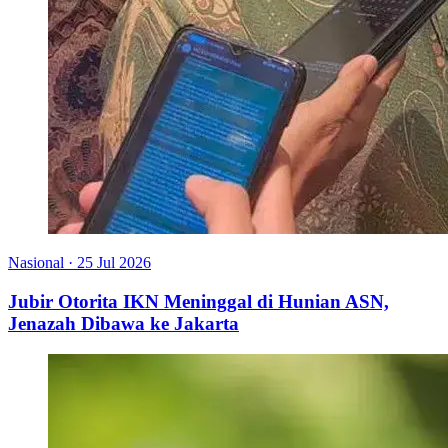
Nasional
·
25 Jul 2026
Jubir Otorita IKN Meninggal di Hunian ASN,
Jenazah Dibawa ke Jakarta