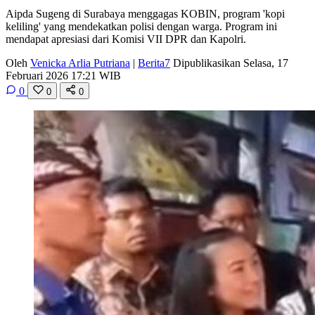
Aipda Sugeng di Surabaya menggagas KOBIN, program 'kopi
keliling' yang mendekatkan polisi dengan warga. Program ini
mendapat apresiasi dari Komisi VII DPR dan Kapolri.
Oleh
Venicka Arlia Putriana
|
Berita7
Dipublikasikan Selasa, 17
Februari 2026 17:21 WIB
0
0
0