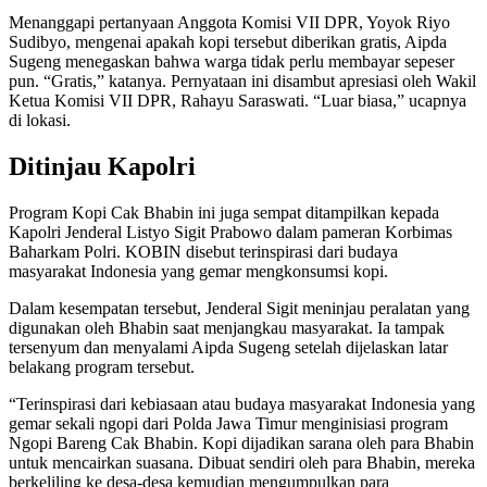
Menanggapi pertanyaan Anggota Komisi VII DPR, Yoyok Riyo
Sudibyo, mengenai apakah kopi tersebut diberikan gratis, Aipda
Sugeng menegaskan bahwa warga tidak perlu membayar sepeser
pun. “Gratis,” katanya. Pernyataan ini disambut apresiasi oleh Wakil
Ketua Komisi VII DPR, Rahayu Saraswati. “Luar biasa,” ucapnya
di lokasi.
Ditinjau Kapolri
Program Kopi Cak Bhabin ini juga sempat ditampilkan kepada
Kapolri Jenderal Listyo Sigit Prabowo dalam pameran Korbimas
Baharkam Polri. KOBIN disebut terinspirasi dari budaya
masyarakat Indonesia yang gemar mengkonsumsi kopi.
Dalam kesempatan tersebut, Jenderal Sigit meninjau peralatan yang
digunakan oleh Bhabin saat menjangkau masyarakat. Ia tampak
tersenyum dan menyalami Aipda Sugeng setelah dijelaskan latar
belakang program tersebut.
“Terinspirasi dari kebiasaan atau budaya masyarakat Indonesia yang
gemar sekali ngopi dari Polda Jawa Timur menginisiasi program
Ngopi Bareng Cak Bhabin. Kopi dijadikan sarana oleh para Bhabin
untuk mencairkan suasana. Dibuat sendiri oleh para Bhabin, mereka
berkeliling ke desa-desa kemudian mengumpulkan para