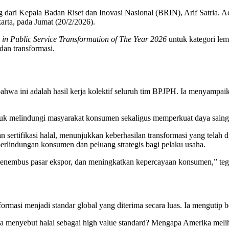
dari Kepala Badan Riset dan Inovasi Nasional (BRIN), Arif Satria. 
arta, pada Jumat (20/2/2026).
 in Public Service Transformation of The Year 2026
untuk kategori lem
dan transformasi.
a ini adalah hasil kerja kolektif seluruh tim BPJPH. Ia menyampaikan
 melindungi masyarakat konsumen sekaligus memperkuat daya saing pr
rtifikasi halal, menunjukkan keberhasilan transformasi yang telah di
erlindungan konsumen dan peluang strategis bagi pelaku usaha.
s, menembus pasar ekspor, dan meningkatkan kepercayaan konsumen,” te
formasi menjadi standar global yang diterima secara luas. Ia mengutip 
ea menyebut halal sebagai high value standard? Mengapa Amerika mel