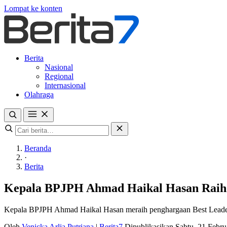
Lompat ke konten
Berita
Nasional
Regional
Internasional
Olahraga
Beranda
·
Berita
Kepala BPJPH Ahmad Haikal Hasan Raih 
Kepala BPJPH Ahmad Haikal Hasan meraih penghargaan Best Leader o
Oleh
Venicka Arlia Putriana
|
Berita7
Dipublikasikan Sabtu, 21 Febr