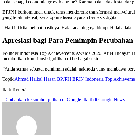
halal sebagai economic growth engine? Karena halal adalah standar glo
BPJPH berkomitmen untuk terus mendorong transformasi menyeluruh da
yang lebih intensif, serta optimalisasi layanan berbasis digital.
“Hari ini kita melihat hasilnya. Halal adalah gaya hidup. Halal adal
Apresiasi bagi Para Pemimpin Perubahan
Founder Indonesia Top Achievements Awards 2026, Arief Hidayat Tham
memberikan kontribusi signifikan di berbagai sektor.
“Anda semua sebagai pemimpin adalah nakhoda yang membawa peru
Topik
Ahmad Haikal Hasan
BPJPH
BRIN
Indonesia Top Achieveme
Ikuti Berita7
Tambahkan ke sumber pilihan di Google
Ikuti di Google News