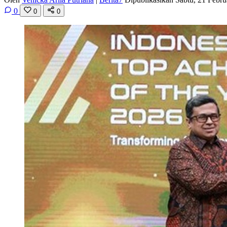
0
0
0