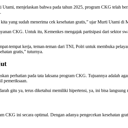
i Utami, menjelaskan bahwa pada tahun 2025, program CKG telah berh
.
k kita yang sudah menerima cek kesehatan gratis,” ujar Murti Utami di
an CKG. Untuk itu, Kemenkes mengajak partisipasi dari sektor swast
i, tempat-tempat kerja, teman-teman dari TNI, Polri untuk membuka pelaya
hatan gratis,” tuturnya.
jut
n perhatian pada tata laksana program CKG. Tujuannya adalah agar 
il pemeriksaan.
rah gitu ya, terus diketahui memiliki hipertensi, ya, ini bisa langsu
CKG ini secara optimal. Dengan adanya pengecekan kesehatan gratis,