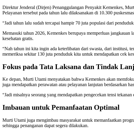
Direktur Jenderal (Dirjen) Penanggulangan Penyakit Kemenkes, Murt
Pelayanan tersebut pada tahun lalu dilaksanakan di 10.300 puskesmas
“Jadi tahun lalu sudah tercapai hampir 70 juta populasi dari pendudu
Memasuki tahun 2026, Kemenkes berupaya memperluas jangkauan layan
kesehatan gratis.
“Nah tahun ini kita ingin ada keterlibatan dari swasta, dari institus
memeriksa sekitar 130 juta penduduk kita untuk mendapatkan cek kese
Fokus pada Tata Laksana dan Tindak Lan
Ke depan, Murti Utami menyatakan bahwa Kemenkes akan memfokuska
juga mendapatkan perawatan atau pelayanan lanjutan berdasarkan has
“Jadi misalnya seorang yang mendapatkan pengecekan tensi tekanan da
Imbauan untuk Pemanfaatan Optimal
Murti Utami juga mengimbau masyarakat untuk memanfaatkan program 
sehingga penanganan dapat segera dilakukan.