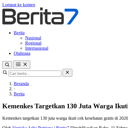
Lompat ke konten
Berita
Nasional
Regional
Internasional
Olahraga
Beranda
·
Berita
Kemenkes Targetkan 130 Juta Warga Ikuti
Kemenkes targetkan 130 juta warga ikuti cek kesehatan gratis di 2026
Oleh
Venicka Arlia Putriana
|
Berita7
Dipublikasikan Rabu, 11 Febru