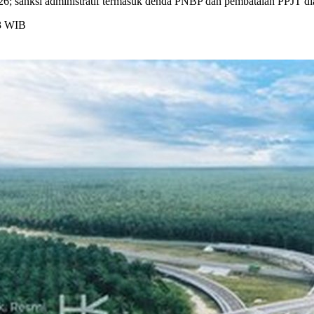
 sanksi administratif termasuk denda PNBP dan pembatalan PPJT dia
43 WIB