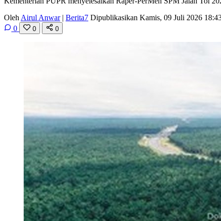
Kementerian PUPR menyelesaikan Raper-PerMen SPM Jalan Tol 2026;
Oleh
Airul Anwar
|
Berita7
Dipublikasikan Kamis, 09 Juli 2026 18:
0
0
0