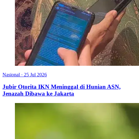
Nasional
·
25 Jul 2026
Jubir Otorita IKN Meninggal di Hunian ASN,
Jenazah Dibawa ke Jakarta