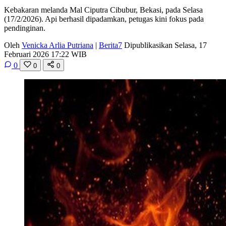
Kebakaran melanda Mal Ciputra Cibubur, Bekasi, pada Selasa
(17/2/2026). Api berhasil dipadamkan, petugas kini fokus pada
pendinginan.
Oleh
Venicka Arlia Putriana
|
Berita7
Dipublikasikan Selasa, 17
Februari 2026 17:22 WIB
0
0
0