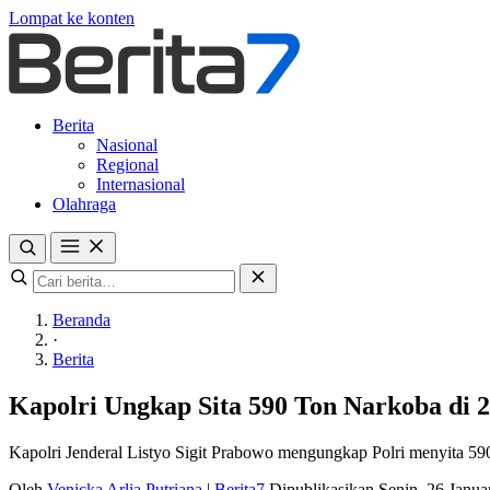
Lompat ke konten
Berita
Nasional
Regional
Internasional
Olahraga
Beranda
·
Berita
Kapolri Ungkap Sita 590 Ton Narkoba di 2
Kapolri Jenderal Listyo Sigit Prabowo mengungkap Polri menyita 590
Oleh
Venicka Arlia Putriana
|
Berita7
Dipublikasikan Senin, 26 Janu