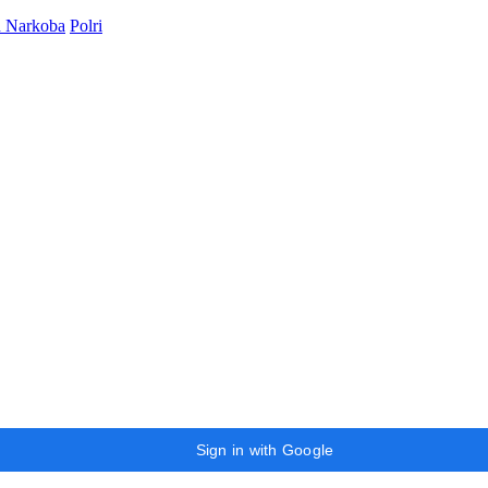
n Narkoba
Polri
Sign in with Google