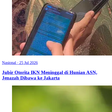
Nasional
·
25 Jul 2026
Jubir Otorita IKN Meninggal di Hunian ASN,
Jenazah Dibawa ke Jakarta