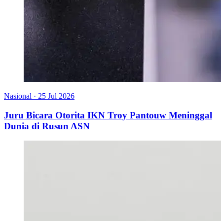
Nasional
·
25 Jul 2026
Juru Bicara Otorita IKN Troy Pantouw Meninggal
Dunia di Rusun ASN