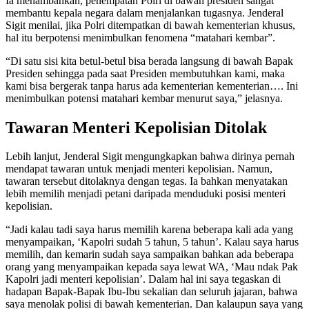
Ia menambahkan, penempatan Polri di bawah presiden sangat
membantu kepala negara dalam menjalankan tugasnya. Jenderal
Sigit menilai, jika Polri ditempatkan di bawah kementerian khusus,
hal itu berpotensi menimbulkan fenomena “matahari kembar”.
“Di satu sisi kita betul-betul bisa berada langsung di bawah Bapak
Presiden sehingga pada saat Presiden membutuhkan kami, maka
kami bisa bergerak tanpa harus ada kementerian kementerian…. Ini
menimbulkan potensi matahari kembar menurut saya,” jelasnya.
Tawaran Menteri Kepolisian Ditolak
Lebih lanjut, Jenderal Sigit mengungkapkan bahwa dirinya pernah
mendapat tawaran untuk menjadi menteri kepolisian. Namun,
tawaran tersebut ditolaknya dengan tegas. Ia bahkan menyatakan
lebih memilih menjadi petani daripada menduduki posisi menteri
kepolisian.
“Jadi kalau tadi saya harus memilih karena beberapa kali ada yang
menyampaikan, ‘Kapolri sudah 5 tahun, 5 tahun’. Kalau saya harus
memilih, dan kemarin sudah saya sampaikan bahkan ada beberapa
orang yang menyampaikan kepada saya lewat WA, ‘Mau ndak Pak
Kapolri jadi menteri kepolisian’. Dalam hal ini saya tegaskan di
hadapan Bapak-Bapak Ibu-Ibu sekalian dan seluruh jajaran, bahwa
saya menolak polisi di bawah kementerian. Dan kalaupun saya yang