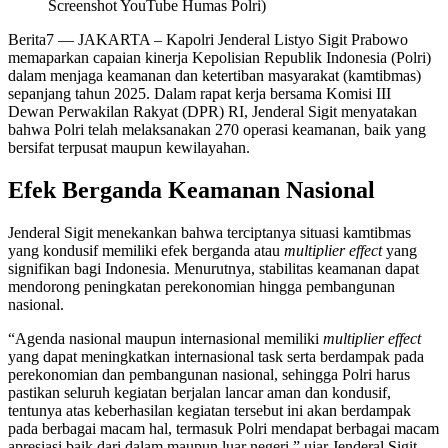
Screenshot YouTube Humas Polri)
Berita7
— JAKARTA – Kapolri Jenderal Listyo Sigit Prabowo
memaparkan capaian kinerja Kepolisian Republik Indonesia (Polri)
dalam menjaga keamanan dan ketertiban masyarakat (kamtibmas)
sepanjang tahun 2025. Dalam rapat kerja bersama Komisi III
Dewan Perwakilan Rakyat (DPR) RI, Jenderal Sigit menyatakan
bahwa Polri telah melaksanakan 270 operasi keamanan, baik yang
bersifat terpusat maupun kewilayahan.
Efek Berganda Keamanan Nasional
Jenderal Sigit menekankan bahwa terciptanya situasi kamtibmas
yang kondusif memiliki efek berganda atau
multiplier effect
yang
signifikan bagi Indonesia. Menurutnya, stabilitas keamanan dapat
mendorong peningkatan perekonomian hingga pembangunan
nasional.
“Agenda nasional maupun internasional memiliki
multiplier effect
yang dapat meningkatkan internasional task serta berdampak pada
perekonomian dan pembangunan nasional, sehingga Polri harus
pastikan seluruh kegiatan berjalan lancar aman dan kondusif,
tentunya atas keberhasilan kegiatan tersebut ini akan berdampak
pada berbagai macam hal, termasuk Polri mendapat berbagai macam
apresiasi baik dari dalam maupun luar negeri,” ujar Jenderal Sigit