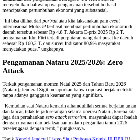
menyebutkan bahwa upaya pengamanan tersebut berhasil
menciptakan pertumbuhan ekonomi yang substansial.
“Ini bisa dilihat dari
portrait
atau kita laksanakan pam
event
internasional MotoGP berhasil membuat pertumbuhan ekonomi di
daerah tersebut sebesar Rp 4,8 T, Jakarta E-prix 2025 Rp 2 T,
pengamanan Idul Fitri terjadi perputaran uang dari pusat ke daerah
sebesar Rp 160,3 T, dan survei Indikator 80,9% masyarakat
menyatakan puas,” ungkapnya.
Pengamanan Nataru 2025/2026: Zero
Attack
Terkait pengamanan momen Natal 2025 dan Tahun Baru 2026
(Nataru), Jenderal Sigit melaporkan bahwa operasi berjalan efektif
tanpa adanya gangguan keamanan yang signifikan.
“Kemudian saat Nataru kemarin alhamdulillah semua berjalan aman
dan lancar, tidak terjadi serangan selama operasi Nataru, karena kita
jaga dan pertahankan
zero attack terrorism
, masyarakat dapat ibadah
dengan nyaman dan pelaksanaan malam pergantian tahun 2026
terselenggara dengan tertib,” pungkasnya.
Topik
Kapolri Jenderal Listyo Sigit Prabowo
Komisi III DPR RI