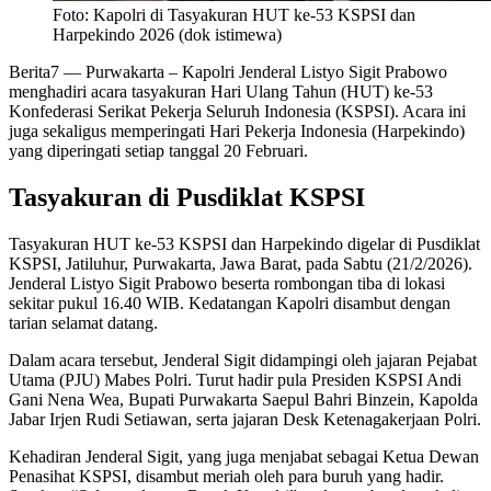
Foto: Kapolri di Tasyakuran HUT ke-53 KSPSI dan
Harpekindo 2026 (dok istimewa)
Berita7
— Purwakarta – Kapolri Jenderal Listyo Sigit Prabowo
menghadiri acara tasyakuran Hari Ulang Tahun (HUT) ke-53
Konfederasi Serikat Pekerja Seluruh Indonesia (KSPSI). Acara ini
juga sekaligus memperingati Hari Pekerja Indonesia (Harpekindo)
yang diperingati setiap tanggal 20 Februari.
Tasyakuran di Pusdiklat KSPSI
Tasyakuran HUT ke-53 KSPSI dan Harpekindo digelar di Pusdiklat
KSPSI, Jatiluhur, Purwakarta, Jawa Barat, pada Sabtu (21/2/2026).
Jenderal Listyo Sigit Prabowo beserta rombongan tiba di lokasi
sekitar pukul 16.40 WIB. Kedatangan Kapolri disambut dengan
tarian selamat datang.
Dalam acara tersebut, Jenderal Sigit didampingi oleh jajaran Pejabat
Utama (PJU) Mabes Polri. Turut hadir pula Presiden KSPSI Andi
Gani Nena Wea, Bupati Purwakarta Saepul Bahri Binzein, Kapolda
Jabar Irjen Rudi Setiawan, serta jajaran Desk Ketenagakerjaan Polri.
Kehadiran Jenderal Sigit, yang juga menjabat sebagai Ketua Dewan
Penasihat KSPSI, disambut meriah oleh para buruh yang hadir.