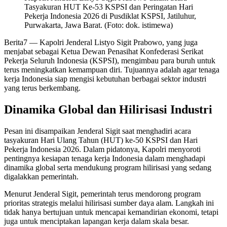
Tasyakuran HUT Ke-53 KSPSI dan Peringatan Hari
Pekerja Indonesia 2026 di Pusdiklat KSPSI, Jatiluhur,
Purwakarta, Jawa Barat. (Foto: dok. istimewa)
Berita7
— Kapolri Jenderal Listyo Sigit Prabowo, yang juga
menjabat sebagai Ketua Dewan Penasihat Konfederasi Serikat
Pekerja Seluruh Indonesia (KSPSI), mengimbau para buruh untuk
terus meningkatkan kemampuan diri. Tujuannya adalah agar tenaga
kerja Indonesia siap mengisi kebutuhan berbagai sektor industri
yang terus berkembang.
Dinamika Global dan Hilirisasi Industri
Pesan ini disampaikan Jenderal Sigit saat menghadiri acara
tasyakuran Hari Ulang Tahun (HUT) ke-50 KSPSI dan Hari
Pekerja Indonesia 2026. Dalam pidatonya, Kapolri menyoroti
pentingnya kesiapan tenaga kerja Indonesia dalam menghadapi
dinamika global serta mendukung program hilirisasi yang sedang
digalakkan pemerintah.
Menurut Jenderal Sigit, pemerintah terus mendorong program
prioritas strategis melalui hilirisasi sumber daya alam. Langkah ini
tidak hanya bertujuan untuk mencapai kemandirian ekonomi, tetapi
juga untuk menciptakan lapangan kerja dalam skala besar.