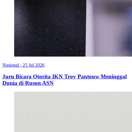
Nasional
·
25 Jul 2026
Juru Bicara Otorita IKN Troy Pantouw Meninggal
Dunia di Rusun ASN