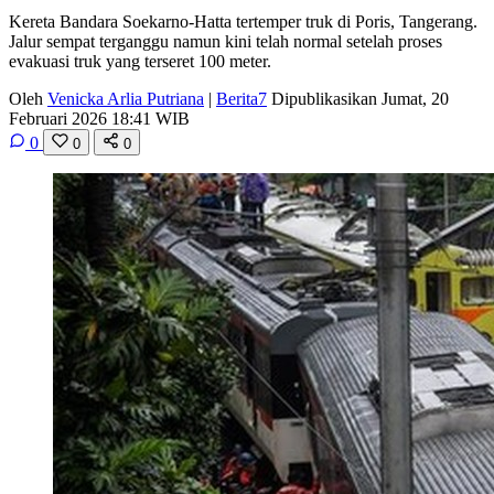
Kereta Bandara Soekarno-Hatta tertemper truk di Poris, Tangerang.
Jalur sempat terganggu namun kini telah normal setelah proses
evakuasi truk yang terseret 100 meter.
Oleh
Venicka Arlia Putriana
|
Berita7
Dipublikasikan Jumat, 20
Februari 2026 18:41 WIB
0
0
0