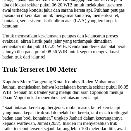
tiba di lokasi sekitar pukul 06.20 WIB untuk melakukan asesmen
awal terhadap kondisi jalur dan sarana kereta api. Puluhan petugas
prasarana dikerahkan untuk mengamankan area, memeriksa rel,
bantalan, serta sistem listrik aliran atas (LAA) yang terdampak
benturan.
Untuk memastikan keselamatan petugas dan kelancaran proses
evakuasi, aliran listrik pada jalur yang terdampak dimatikan
sementara mulai pukul 07.25 WIB. Kendaraan derek dan alat berat
lainnya tiba pada pukul 08.56 WIB untuk segera mengevakuasi
badan truk dari jalur rel.
Truk Terseret 100 Meter
Kapolres Metro Tangerang Kota, Kombes Raden Muhammad
Jauhari, menjelaskan bahwa kecelakaan bermula sekitar pukul 06.05
WIB. Sebuah truk trailer yang melaju dari arah Cipondoh menuju
Daan Mogot nekat menerobos perlintasan kereta api.
“Saat lintasan kereta api bergerak, mobil masuk ke rel kereta api
yang mana kepala truk sudah melalui rel kereta, tapi masih tertinggal
badan atau bodi kontainer,” ungkap Jauhari dalam keterangannya
kepada wartawan, Jumat (20/2). Insiden ini menyebabkan truk
trailer tersebut terseret sejauh kurang lebih 100 meter dari titik awal