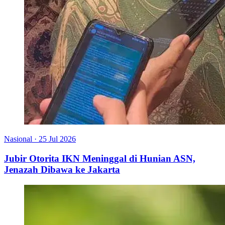
Nasional
·
25 Jul 2026
Jubir Otorita IKN Meninggal di Hunian ASN,
Jenazah Dibawa ke Jakarta