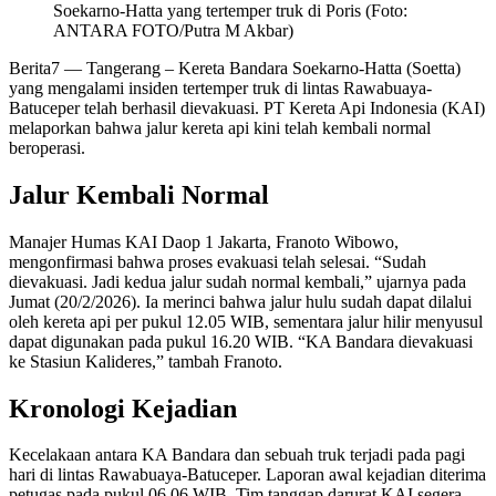
Soekarno-Hatta yang tertemper truk di Poris (Foto:
ANTARA FOTO/Putra M Akbar)
Berita7
— Tangerang – Kereta Bandara Soekarno-Hatta (Soetta)
yang mengalami insiden tertemper truk di lintas Rawabuaya-
Batuceper telah berhasil dievakuasi. PT Kereta Api Indonesia (KAI)
melaporkan bahwa jalur kereta api kini telah kembali normal
beroperasi.
Jalur Kembali Normal
Manajer Humas KAI Daop 1 Jakarta, Franoto Wibowo,
mengonfirmasi bahwa proses evakuasi telah selesai. “Sudah
dievakuasi. Jadi kedua jalur sudah normal kembali,” ujarnya pada
Jumat (20/2/2026). Ia merinci bahwa jalur hulu sudah dapat dilalui
oleh kereta api per pukul 12.05 WIB, sementara jalur hilir menyusul
dapat digunakan pada pukul 16.20 WIB. “KA Bandara dievakuasi
ke Stasiun Kalideres,” tambah Franoto.
Kronologi Kejadian
Kecelakaan antara KA Bandara dan sebuah truk terjadi pada pagi
hari di lintas Rawabuaya-Batuceper. Laporan awal kejadian diterima
petugas pada pukul 06.06 WIB. Tim tanggap darurat KAI segera