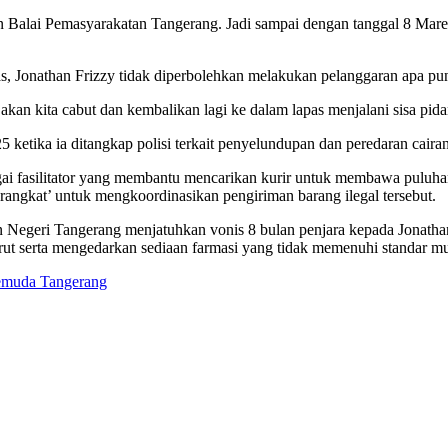
ien Balai Pemasyarakatan Tangerang. Jadi sampai dengan tanggal 8 Mare
, Jonathan Frizzy tidak diperbolehkan melakukan pelanggaran apa pun
akan kita cabut dan kembalikan lagi ke dalam lapas menjalani sisa pida
ketika ia ditangkap polisi terkait penyelundupan dan peredaran caira
gai fasilitator yang membantu mencarikan kurir untuk membawa puluh
ngkat’ untuk mengkoordinasikan pengiriman barang ilegal tersebut.
 Negeri Tangerang menjatuhkan vonis 8 bulan penjara kepada Jonathan
t serta mengedarkan sediaan farmasi yang tidak memenuhi standar m
emuda Tangerang