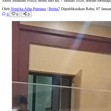
Aktor Jonathan Frizzy bebas hari ini, 7 Januari 2026, setelah menda
Oleh
Venicka Arlia Putriana
|
Berita7
Dipublikasikan Rabu, 07 Janua
0
0
0