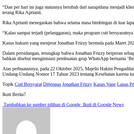
“Dan per hari ini juga statusnya berubah dari narapidana menjadi kl
terang Rika Aprianti.
Rika Aprianti menegaskan bahwa selama masa bimbingan di luar lapas
“Kalau sampai terjadi (pelanggaran), maka program cuti bersyaratnya 
Kasus hukum yang menjerat Jonathan Frizzy bermula pada Maret 2025 
Dalam persidangan, terungkap bahwa Jonathan Frizzy berperan seba
bahkan disebut menginisiasi pembuatan grup WhatsApp bernama ‘Bera
Atas perbuatannya, pada 22 Oktober 2025, Majelis Hakim Pengadilan
Undang-Undang Nomor 17 Tahun 2023 tentang Kesehatan karena turu
Topik
Cuti Bersyarat
Ditjenpas
Jonathan Frizzy
Kasus Vape
Lapas P
Ikuti Berita7
Tambahkan ke sumber pilihan di Google
Ikuti di Google News