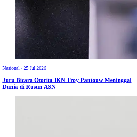
Nasional
·
25 Jul 2026
Juru Bicara Otorita IKN Troy Pantouw Meninggal
Dunia di Rusun ASN