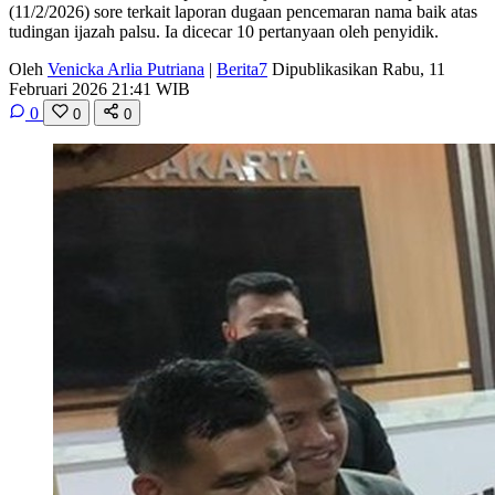
(11/2/2026) sore terkait laporan dugaan pencemaran nama baik atas
tudingan ijazah palsu. Ia dicecar 10 pertanyaan oleh penyidik.
Oleh
Venicka Arlia Putriana
|
Berita7
Dipublikasikan Rabu, 11
Februari 2026 21:41 WIB
0
0
0