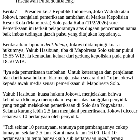
Trisetiawan Putra/detikJateng)
Berita7
— Presiden ke-7 Republik Indonesia, Joko Widodo atau
Jokowi, menjalani pemeriksaan tambahan di Markas Kepolisian
Resor Kota (Mapolresta) Solo pada Rabu (11/2/2026) sore.
Pemeriksaan ini terkait pelaporannya atas dugaan pencemaran nama
baik imbas tudingan ijazah palsu yang ditujukan kepadanya.
Berdasarkan laporan
detikJateng
, Jokowi didampingi kuasa
hukumnya, Yakub Hasibuan, tiba di Mapolresta Solo sekitar pukul
15.55 WIB. Ia kemudian keluar dari gedung kepolisian pada pukul
18.50 WIB.
“Iya ada pemeriksaan tambahan. Untuk keterangan dan penjelasan
biar dari kuasa hukum, biar menjelaskan secara rinci,” ujar Jokowi
kepada awak media seusai pemeriksaan di Mapolresta Solo.
Yakub Hasibuan, kuasa hukum Jokowi, menjelaskan bahwa
kehadiran kliennya merupakan respons atas panggilan penyidik
yang tengah melakukan pemeriksaan di Solo dan Yogyakarta.
Selama kurang lebih 2,5 jam menjalani pemeriksaan, Jokowi dicecar
sebanyak 10 pertanyaan oleh penyidik.
“Tadi sekitar 10 pertanyaan, tentunya pengembangannya cukup
lumayan, sekitar 2,5 jam. Kami masuk jam 16.00. Dari 10
pertanyaan itu tentu banyak sub-sub pertanyaan juga,” terang