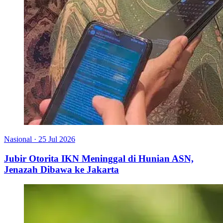
Nasional
·
25 Jul 2026
Jubir Otorita IKN Meninggal di Hunian ASN,
Jenazah Dibawa ke Jakarta