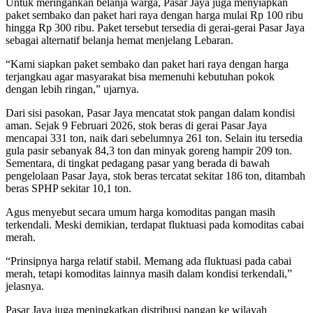
Untuk meringankan belanja warga, Pasar Jaya juga menyiapkan
paket sembako dan paket hari raya dengan harga mulai Rp 100 ribu
hingga Rp 300 ribu. Paket tersebut tersedia di gerai-gerai Pasar Jaya
sebagai alternatif belanja hemat menjelang Lebaran.
“Kami siapkan paket sembako dan paket hari raya dengan harga
terjangkau agar masyarakat bisa memenuhi kebutuhan pokok
dengan lebih ringan,” ujarnya.
Dari sisi pasokan, Pasar Jaya mencatat stok pangan dalam kondisi
aman. Sejak 9 Februari 2026, stok beras di gerai Pasar Jaya
mencapai 331 ton, naik dari sebelumnya 261 ton. Selain itu tersedia
gula pasir sebanyak 84,3 ton dan minyak goreng hampir 209 ton.
Sementara, di tingkat pedagang pasar yang berada di bawah
pengelolaan Pasar Jaya, stok beras tercatat sekitar 186 ton, ditambah
beras SPHP sekitar 10,1 ton.
Agus menyebut secara umum harga komoditas pangan masih
terkendali. Meski demikian, terdapat fluktuasi pada komoditas cabai
merah.
“Prinsipnya harga relatif stabil. Memang ada fluktuasi pada cabai
merah, tetapi komoditas lainnya masih dalam kondisi terkendali,”
jelasnya.
Pasar Jaya juga meningkatkan distribusi pangan ke wilayah