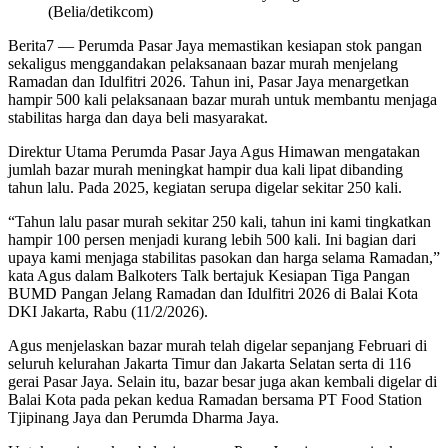
(Belia/detikcom)
Berita7
— Perumda Pasar Jaya memastikan kesiapan stok pangan
sekaligus menggandakan pelaksanaan bazar murah menjelang
Ramadan dan Idulfitri 2026. Tahun ini, Pasar Jaya menargetkan
hampir 500 kali pelaksanaan bazar murah untuk membantu menjaga
stabilitas harga dan daya beli masyarakat.
Direktur Utama Perumda Pasar Jaya Agus Himawan mengatakan
jumlah bazar murah meningkat hampir dua kali lipat dibanding
tahun lalu. Pada 2025, kegiatan serupa digelar sekitar 250 kali.
“Tahun lalu pasar murah sekitar 250 kali, tahun ini kami tingkatkan
hampir 100 persen menjadi kurang lebih 500 kali. Ini bagian dari
upaya kami menjaga stabilitas pasokan dan harga selama Ramadan,”
kata Agus dalam Balkoters Talk bertajuk Kesiapan Tiga Pangan
BUMD Pangan Jelang Ramadan dan Idulfitri 2026 di Balai Kota
DKI Jakarta, Rabu (11/2/2026).
Agus menjelaskan bazar murah telah digelar sepanjang Februari di
seluruh kelurahan Jakarta Timur dan Jakarta Selatan serta di 116
gerai Pasar Jaya. Selain itu, bazar besar juga akan kembali digelar di
Balai Kota pada pekan kedua Ramadan bersama PT Food Station
Tjipinang Jaya dan Perumda Dharma Jaya.