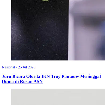
Nasional
·
25 Jul 2026
Juru Bicara Otorita IKN Troy Pantouw Meninggal
Dunia di Rusun ASN