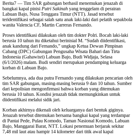
Berita7
— Tim SAR gabungan berhasil menemukan jenazah di
bangkai kapal pinisi
Putri Sakinah
yang tenggelam di perairan
Labuan Bajo, Nusa Tenggara Timur (NTT). Jasad tersebut
teridentifikasi sebagai salah satu anak laki-laki dari pelatih sepakbola
wanita Valencia CF, Martin Carreras Fernando.
Proses identifikasi dilakukan oleh tim dokter Polri. Bocah laki-laki
berusia 10 tahun itu diketahui berinisial M. “Sudah diidentifikasi,
anak kandung dari Fernando,” ungkap Ketua Dewan Pimpinan
Cabang (DPC) Gabungan Pengusaha Wisata Bahari dan Tirta
Indonesia (Gahawisri) Labuan Bajo, Budi Widjaja, Selasa
(6/1/2026) malam. Budi sendiri merupakan pendamping keluarga
korban di Labuan Bajo.
Sebelumnya, ada dua putra Fernando yang dilakukan pencarian oleh
tim SAR gabungan, masing-masing berusia 9 dan 10 tahun. Sumber
dari kepolisian mengonfirmasi bahwa korban yang ditemukan
berusia 10 tahun. Kondisi jenazah tidak memungkinkan untuk
diidentifikasi melalui sidik jari.
Korban akhirnya dikenali oleh keluarganya dari bentuk giginya.
Jenazah tersebut ditemukan bersama bangkai kapal yang terdampar
di Pantai Pede, Pulau Komodo, Taman Nasional Komodo, Labuan
Bajo, Manggarai Barat, NTT. Lokasi penemuan berjarak sekitar
7,48 mil laut atau hampir 14 kilometer dari titik awal kapal