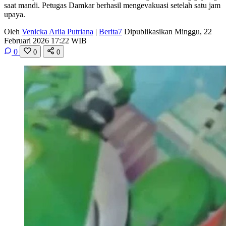
saat mandi. Petugas Damkar berhasil mengevakuasi setelah satu jam
upaya.
Oleh
Venicka Arlia Putriana
|
Berita7
Dipublikasikan Minggu, 22
Februari 2026 17:22 WIB
0
0
0