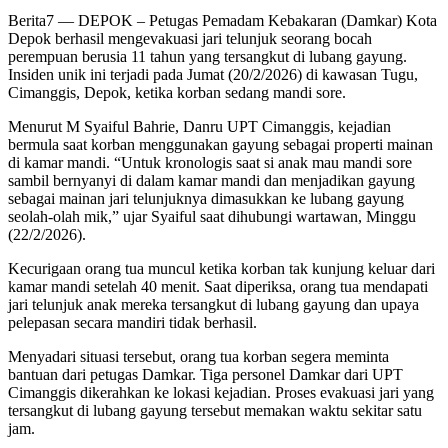
Berita7
— DEPOK – Petugas Pemadam Kebakaran (Damkar) Kota
Depok berhasil mengevakuasi jari telunjuk seorang bocah
perempuan berusia 11 tahun yang tersangkut di lubang gayung.
Insiden unik ini terjadi pada Jumat (20/2/2026) di kawasan Tugu,
Cimanggis, Depok, ketika korban sedang mandi sore.
Menurut M Syaiful Bahrie, Danru UPT Cimanggis, kejadian
bermula saat korban menggunakan gayung sebagai properti mainan
di kamar mandi. “Untuk kronologis saat si anak mau mandi sore
sambil bernyanyi di dalam kamar mandi dan menjadikan gayung
sebagai mainan jari telunjuknya dimasukkan ke lubang gayung
seolah-olah mik,” ujar Syaiful saat dihubungi wartawan, Minggu
(22/2/2026).
Kecurigaan orang tua muncul ketika korban tak kunjung keluar dari
kamar mandi setelah 40 menit. Saat diperiksa, orang tua mendapati
jari telunjuk anak mereka tersangkut di lubang gayung dan upaya
pelepasan secara mandiri tidak berhasil.
Menyadari situasi tersebut, orang tua korban segera meminta
bantuan dari petugas Damkar. Tiga personel Damkar dari UPT
Cimanggis dikerahkan ke lokasi kejadian. Proses evakuasi jari yang
tersangkut di lubang gayung tersebut memakan waktu sekitar satu
jam.