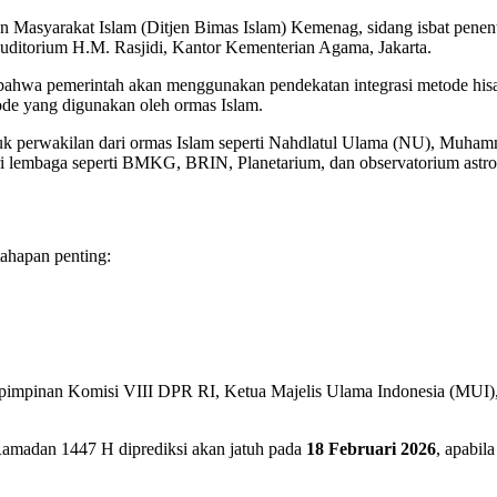
gan Masyarakat Islam (Ditjen Bimas Islam) Kemenag, sidang isbat pen
Auditorium H.M. Rasjidi, Kantor Kementerian Agama, Jakarta.
bahwa pemerintah akan menggunakan pendekatan integrasi metode hisab
ode yang digunakan oleh ormas Islam.
suk perwakilan dari ormas Islam seperti Nahdlatul Ulama (NU), Muham
ari lembaga seperti BMKG, BRIN, Planetarium, dan observatorium astron
ahapan penting:
, pimpinan Komisi VIII DPR RI, Ketua Majelis Ulama Indonesia (MUI),
Ramadan 1447 H diprediksi akan jatuh pada
18 Februari 2026
, apabila