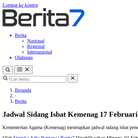
Lompat ke konten
Berita
Nasional
Regional
Internasional
Olahraga
Beranda
·
Berita
Jadwal Sidang Isbat Kemenag 17 Februar
Kementerian Agama (Kemenag) menetapkan jadwal sidang isbat pene
Oleh
Venicka Arlia Putriana
|
Berita7
Dipublikasikan Minggu, 01 Fe