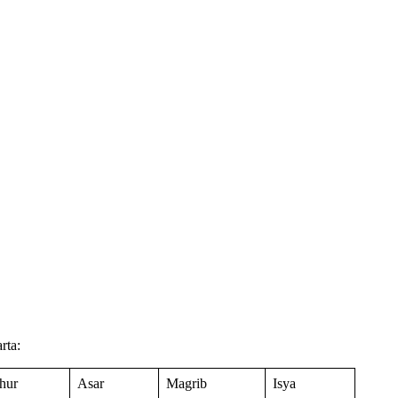
rta:
hur
Asar
Magrib
Isya