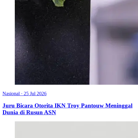
Nasional
·
25 Jul 2026
Juru Bicara Otorita IKN Troy Pantouw Meninggal
Dunia di Rusun ASN