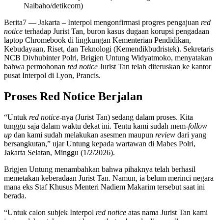
Naibaho/detikcom)
Berita7
— Jakarta – Interpol mengonfirmasi progres pengajuan
red
notice
terhadap Jurist Tan, buron kasus dugaan korupsi pengadaan
laptop Chromebook di lingkungan Kementerian Pendidikan,
Kebudayaan, Riset, dan Teknologi (Kemendikbudristek). Sekretaris
NCB Divhubinter Polri, Brigjen Untung Widyatmoko, menyatakan
bahwa permohonan
red notice
Jurist Tan telah diteruskan ke kantor
pusat Interpol di Lyon, Prancis.
Proses Red Notice Berjalan
“Untuk
red notice
-nya (Jurist Tan) sedang dalam proses. Kita
tunggu saja dalam waktu dekat ini. Tentu kami sudah mem-
follow
up
dan kami sudah melakukan asesmen maupun
review
dari yang
bersangkutan,” ujar Untung kepada wartawan di Mabes Polri,
Jakarta Selatan, Minggu (1/2/2026).
Brigjen Untung menambahkan bahwa pihaknya telah berhasil
memetakan keberadaan Jurist Tan. Namun, ia belum merinci negara
mana eks Staf Khusus Menteri Nadiem Makarim tersebut saat ini
berada.
“Untuk calon subjek Interpol
red notice
atas nama Jurist Tan kami