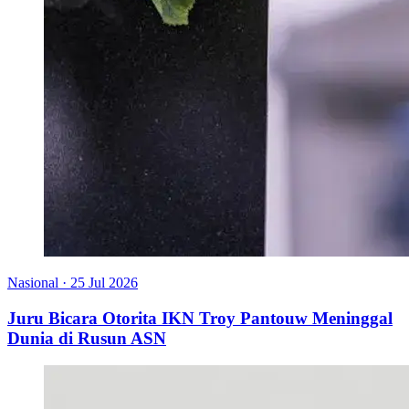
Nasional
·
25 Jul 2026
Juru Bicara Otorita IKN Troy Pantouw Meninggal
Dunia di Rusun ASN