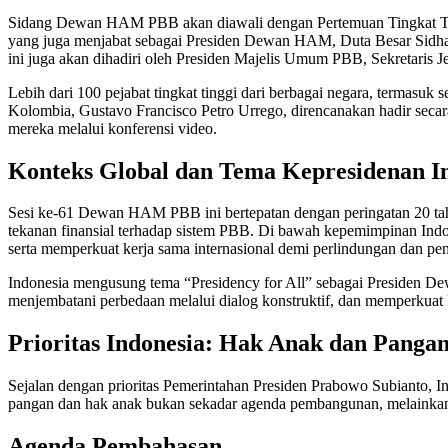
Sidang Dewan HAM PBB akan diawali dengan Pertemuan Tingkat Ting
yang juga menjabat sebagai Presiden Dewan HAM, Duta Besar Sidhart
ini juga akan dihadiri oleh Presiden Majelis Umum PBB, Sekretari
Lebih dari 100 pejabat tingkat tinggi dari berbagai negara, termasu
Kolombia, Gustavo Francisco Petro Urrego, direncanakan hadir secar
mereka melalui konferensi video.
Konteks Global dan Tema Kepresidenan I
Sesi ke-61 Dewan HAM PBB ini bertepatan dengan peringatan 20 tah
tekanan finansial terhadap sistem PBB. Di bawah kepemimpinan Ind
serta memperkuat kerja sama internasional demi perlindungan dan p
Indonesia mengusung tema “Presidency for All” sebagai Presiden
menjembatani perbedaan melalui dialog konstruktif, dan memperkuat
Prioritas Indonesia: Hak Anak dan Pangan
Sejalan dengan prioritas Pemerintahan Presiden Prabowo Subianto,
pangan dan hak anak bukan sekadar agenda pembangunan, melainkan 
Agenda Pembahasan