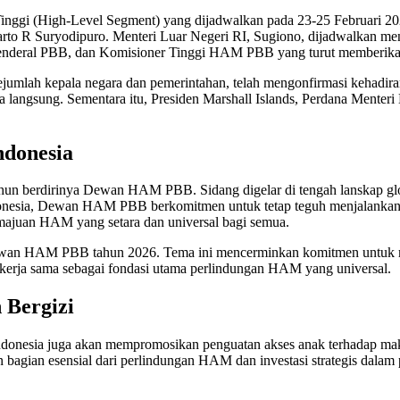
gi (High-Level Segment) yang dijadwalkan pada 23-25 Februari 2026
o R Suryodipuro. Menteri Luar Negeri RI, Sugiono, dijadwalkan meny
s Jenderal PBB, dan Komisioner Tinggi HAM PBB yang turut memberika
k sejumlah kepala negara dan pemerintahan, telah mengonfirmasi kehadi
a langsung. Sementara itu, Presiden Marshall Islands, Perdana Mente
ndonesia
un berdirinya Dewan HAM PBB. Sidang digelar di tengah lanskap glob
onesia, Dewan HAM PBB berkomitmen untuk tetap teguh menjalankan ma
emajuan HAM yang setara dan universal bagi semua.
 Dewan HAM PBB tahun 2026. Tema ini mencerminkan komitmen untuk 
 kerja sama sebagai fondasi utama perlindungan HAM yang universal.
 Bergizi
 Indonesia juga akan mempromosikan penguatan akses anak terhadap ma
bagian esensial dari perlindungan HAM dan investasi strategis dala