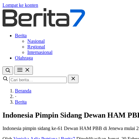
Lompat ke konten
Berita
Nasional
Regional
Internasional
Olahraga
Beranda
·
Berita
Indonesia Pimpin Sidang Dewan HAM PBB 
Indonesia pimpin sidang ke-61 Dewan HAM PBB di Jenewa mulai 23 
Oleh
Venicka Arlia Putriana
|
Berita7
Dipublikasikan Jumat, 20 Febr