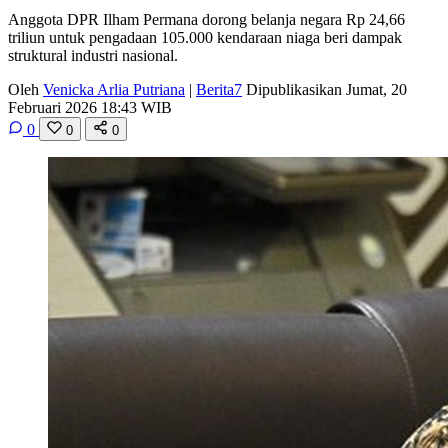
Anggota DPR Ilham Permana dorong belanja negara Rp 24,66
triliun untuk pengadaan 105.000 kendaraan niaga beri dampak
struktural industri nasional.
Oleh
Venicka Arlia Putriana
|
Berita7
Dipublikasikan Jumat, 20
Februari 2026 18:43 WIB
0
0
0