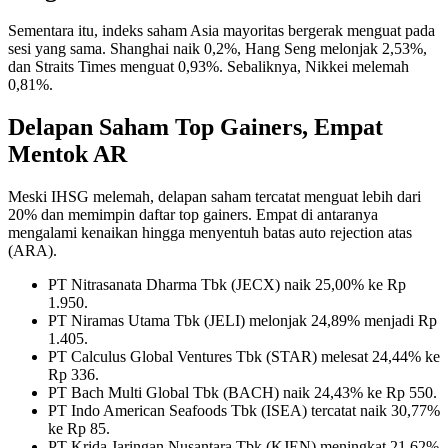
Sementara itu, indeks saham Asia mayoritas bergerak menguat pada
sesi yang sama. Shanghai naik 0,2%, Hang Seng melonjak 2,53%,
dan Straits Times menguat 0,93%. Sebaliknya, Nikkei melemah
0,81%.
Delapan Saham Top Gainers, Empat
Mentok AR
Meski IHSG melemah, delapan saham tercatat menguat lebih dari
20% dan memimpin daftar top gainers. Empat di antaranya
mengalami kenaikan hingga menyentuh batas auto rejection atas
(ARA).
PT Nitrasanata Dharma Tbk (JECX) naik 25,00% ke Rp
1.950.
PT Niramas Utama Tbk (JELI) melonjak 24,89% menjadi Rp
1.405.
PT Calculus Global Ventures Tbk (STAR) melesat 24,44% ke
Rp 336.
PT Bach Multi Global Tbk (BACH) naik 24,43% ke Rp 550.
PT Indo American Seafoods Tbk (ISEA) tercatat naik 30,77%
ke Rp 85.
PT Krida Jaringan Nusantara Tbk (KJEN) meningkat 21,62%