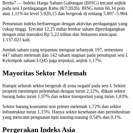
Berita7
— Indeks Harga Saham Gabungan (IHSG) tercatat anjlok
pada sesi I perdagangan Rabu (8/7/2026). IHSG turun 66,34 poin
atau 1,11% ke level 5.920,15 dan bergerak di rentang 5.897–5.984.
Penurunan indeks berbarengan dengan aktivitas perdagangan yang
cukup tinggi. Tercatat 12,25 miliar lembar saham diperdagangkan
dengan nilai transaksi Rp 5,22 triliun dan frekuensi mencapai
1.137.021 kali.
Jumlah saham yang terpantau menguat sebanyak 197, sementara
447 saham melemah dan 142 saham stagnan pada penutupan sesi I.
Kelompok saham LQ45 juga terpukul, anjlok 1,17%.
Mayoritas Sektor Melemah
Hampir seluruh sektor bergerak di zona negatif pada sesi I. Sektor
properti memimpin pelemahan dengan turun 2,12%, diikuti sektor
barang baku turun 1,97% dan sektor transportasi yang turun 1,83%.
Sektor barang konsumsi non primer melemah 1,72% dan sektor
infrastruktur turun 1,15%. Hanya sektor kesehatan dan perindustrian
yang mencatat penguatan tipis masing-masing 0,54% dan 0,1%.
Pergerakan Indeks Asia