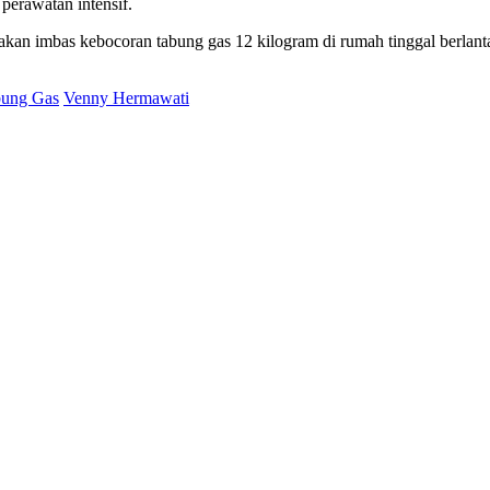
erawatan intensif.
akan imbas kebocoran tabung gas 12 kilogram di rumah tinggal berlan
bung Gas
Venny Hermawati