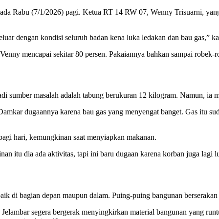
n, pada Rabu (7/1/2026) pagi. Ketua RT 14 RW 07, Wenny Trisuarni, ya
keluar dengan kondisi seluruh badan kena luka ledakan dan bau gas,” k
i Venny mencapai sekitar 80 persen. Pakaiannya bahkan sampai robek-
sumber masalah adalah tabung berukuran 12 kilogram. Namun, ia meng
Damkar dugaannya karena bau gas yang menyengat banget. Gas itu sudah
i pagi hari, kemungkinan saat menyiapkan makanan.
tu dia ada aktivitas, tapi ini baru dugaan karena korban juga lagi l
aik di bagian depan maupun dalam. Puing-puing bangunan berserakan h
lambar segera bergerak menyingkirkan material bangunan yang runtuh