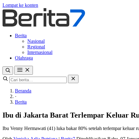
Lompat ke konten
Berita
Nasional
Regional
Internasional
Olahraga
Beranda
·
Berita
Ibu di Jakarta Barat Terlempar Keluar 
Ibu Venny Hermawati (41) luka bakar 80% setelah terlempar keluar r
Oleh
Venicka Arlia Putriana
|
Berita7
Dipublikasikan Rabu, 07 Janua