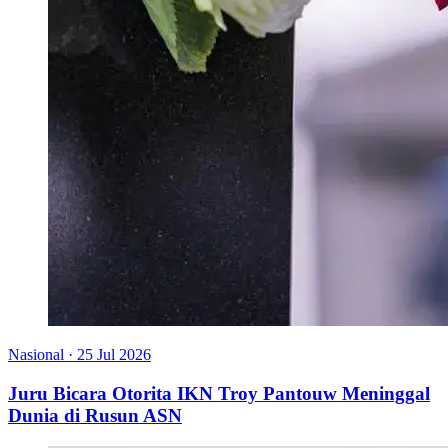
Nasional
·
25 Jul 2026
Juru Bicara Otorita IKN Troy Pantouw Meninggal
Dunia di Rusun ASN