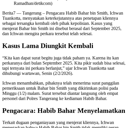
Ramadhan/detikcom)
Berita7
— Tangerang – Pengacara Habib Bahar bin Smith, Ichwan
Tuankotta, menyatakan keterkejutannya atas penetapan kliennya
sebagai tersangka kembali oleh pihak kepolisian. Kasus yang
menjerat Bahar bin Smith ini disebut berasal dari September 2025,
dan Ichwan mengira perkara tersebut telah selesai.
Kasus Lama Diungkit Kembali
“Kita kan dapat surat begitu juga tidak paham ya. Karena itu kan
perkaranya dari bulan September 2025. Kita pikir sudah bisa selesai,
tapi ternyata ini perkara berlanjut,” ujar Ichwan Tuankotta saat
dihubungi wartawan, Senin (2/2/2026).
Ichwan menambahkan, pihaknya telah menerima surat panggilan
pemeriksaan untuk Bahar bin Smith yang dikirimkan polisi pada
Minggu (1/2) malam. Surat tersebut diantar langsung oleh empat
personel dari Polres Tangerang ke kediaman Habib Bahar.
Pengacara: Habib Bahar Menyelamatkan
Terkait dugaan penganiayaan yang menjerat kliennya, Ichwan
menegaskan bahwa Habib Bahar bin Smith tidak memiliki peran