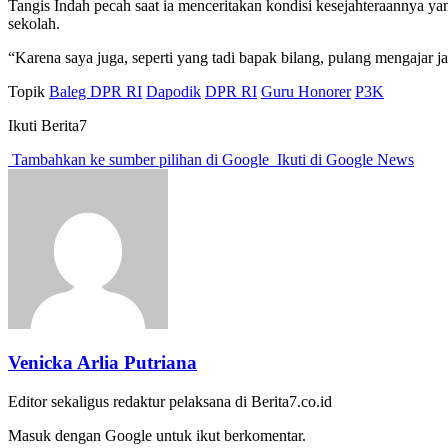
Tangis Indah pecah saat ia menceritakan kondisi kesejahteraannya ya
sekolah.
“Karena saya juga, seperti yang tadi bapak bilang, pulang mengajar ja
Topik
Baleg DPR RI
Dapodik
DPR RI
Guru Honorer
P3K
Ikuti Berita7
Tambahkan ke sumber pilihan di Google
Ikuti di Google News
Venicka Arlia Putriana
Editor sekaligus redaktur pelaksana di Berita7.co.id
Masuk dengan Google untuk ikut berkomentar.