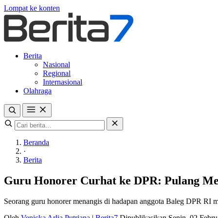
Lompat ke konten
Berita
Nasional
Regional
Internasional
Olahraga
Beranda
·
Berita
Guru Honorer Curhat ke DPR: Pulang Me
Seorang guru honorer menangis di hadapan anggota Baleg DPR RI men
Oleh
Venicka Arlia Putriana
|
Berita7
Dipublikasikan Senin, 02 Febr