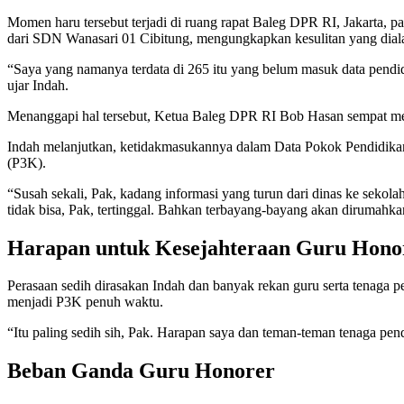
Momen haru tersebut terjadi di ruang rapat Baleg DPR RI, Jakarta, p
dari SDN Wanasari 01 Cibitung, mengungkapkan kesulitan yang diala
“Saya yang namanya terdata di 265 itu yang belum masuk data pendidi
ujar Indah.
Menanggapi hal tersebut, Ketua Baleg DPR RI Bob Hasan sempat me
Indah melanjutkan, ketidakmasukannya dalam Data Pokok Pendidikan 
(P3K).
“Susah sekali, Pak, kadang informasi yang turun dari dinas ke sekola
tidak bisa, Pak, tertinggal. Bahkan terbayang-bayang akan dirumahkan
Harapan untuk Kesejahteraan Guru Hono
Perasaan sedih dirasakan Indah dan banyak rekan guru serta tenaga p
menjadi P3K penuh waktu.
“Itu paling sedih sih, Pak. Harapan saya dan teman-teman tenaga pend
Beban Ganda Guru Honorer