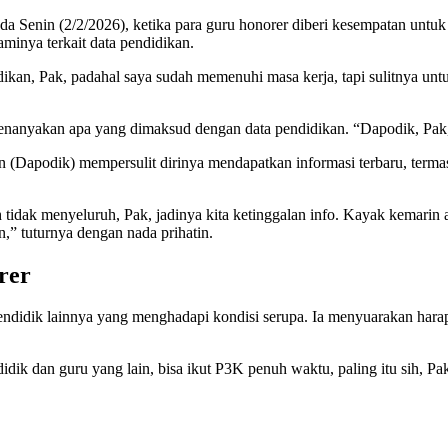
ada Senin (2/2/2026), ketika para guru honorer diberi kesempatan untu
minya terkait data pendidikan.
kan, Pak, padahal saya sudah memenuhi masa kerja, tapi sulitnya untuk
nanyakan apa yang dimaksud dengan data pendidikan. “Dapodik, Pak,
(Dapodik) mempersulit dirinya mendapatkan informasi terbaru, termas
h tidak menyeluruh, Pak, jadinya kita ketinggalan info. Kayak kemarin 
,” tuturnya dengan nada prihatin.
rer
endidik lainnya yang menghadapi kondisi serupa. Ia menyuarakan harap
idik dan guru yang lain, bisa ikut P3K penuh waktu, paling itu sih, P