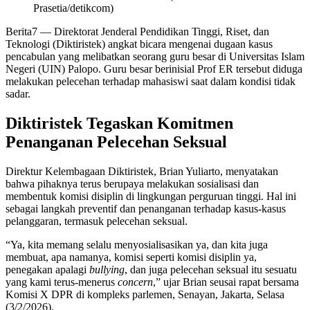
Prasetia/detikcom)
Berita7
— Direktorat Jenderal Pendidikan Tinggi, Riset, dan
Teknologi (Diktiristek) angkat bicara mengenai dugaan kasus
pencabulan yang melibatkan seorang guru besar di Universitas Islam
Negeri (UIN) Palopo. Guru besar berinisial Prof ER tersebut diduga
melakukan pelecehan terhadap mahasiswi saat dalam kondisi tidak
sadar.
Diktiristek Tegaskan Komitmen
Penanganan Pelecehan Seksual
Direktur Kelembagaan Diktiristek, Brian Yuliarto, menyatakan
bahwa pihaknya terus berupaya melakukan sosialisasi dan
membentuk komisi disiplin di lingkungan perguruan tinggi. Hal ini
sebagai langkah preventif dan penanganan terhadap kasus-kasus
pelanggaran, termasuk pelecehan seksual.
“Ya, kita memang selalu menyosialisasikan ya, dan kita juga
membuat, apa namanya, komisi seperti komisi disiplin ya,
penegakan apalagi
bullying
, dan juga pelecehan seksual itu sesuatu
yang kami terus-menerus
concern
,” ujar Brian seusai rapat bersama
Komisi X DPR di kompleks parlemen, Senayan, Jakarta, Selasa
(3/2/2026).