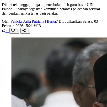
Diktiristek tanggapi dugaan pencabulan oleh guru besar UIN
Palopo. Pihaknya tegaskan komitmen berantas pelecehan seksual
dan berikan sanksi tegas bagi pelaku.
Oleh
Venicka Arlia Putriana
|
Berita7
Dipublikasikan Selasa, 03
Februari 2026 15:21 WIB
0
0
0