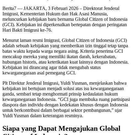
Berita7
— JAKARTA, 3 Februari 2026 – Direktorat Jenderal
Imigrasi, Kementerian Hukum dan Hak Asasi Manusia,
meluncurkan kebijakan baru bernama Global Citizen of Indonesia
(GCI). Kebijakan ini diperkenalkan bertepatan dengan peringatan
Hari Bakti Imigrasi ke-76.
Menurut laman resmi Imigrasi, Global Citizen of Indonesia (GCI)
adalah sebuah kebijakan yang memberikan izin tinggal tetap tanpa
batas waktu kepada warga negara asing. Kriteria penerima GCI
mencakup mereka yang memiliki ikatan darah, kekerabatan,
hubungan historis, atau keterikatan kuat lainnya dengan Indonesia.
Kebijakan ini dirancang agar tidak mengubah status
kewarganegaraan asal pemegang GCI.
Plt Direktur Jenderal Imigrasi, Yuldi Yusman, menjelaskan bahwa
kebijakan ini bertujuan menjadi solusi atas isu kewarganegaraan
ganda, sembari tetap menghormati prinsip kedaulatan hukum
kewarganegaraan Indonesia. “GCI juga membuka ruang partisipasi
diaspora dan individu dengan kedekatan khusus dengan Indonesia
untuk berkontribusi dalam berbagai sektor pembangunan,” ujar
Yuldi Yusman dalam keterangan resminya.
Siapa yang Dapat Mengajukan Global