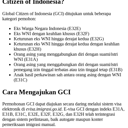
Citizen of Indonesia?
Global Citizen of Indonesia (GCI) ditujukan untuk beberapa
kategori pemohon:
Eks Warga Negara Indonesia (E32E)
Eks WNI dengan keahlian khusus (E32F)
Keturunan eks WNI hingga derajat kedua (E32G)
Keturunan eks WNI hingga derajat kedua dengan keahlian
khusus (E32H)
Orang asing yang menggabungkan diri dengan suami/istri
WNI (E31A)
Orang asing yang menggabungkan diri dengan suami/istri
pemegang izin tinggal terbatas atau izin tinggal tetap (E31B)
Anak hasil perkawinan sah antara orang asing dengan WNI
(E31C)
Cara Mengajukan GCI
Permohonan GCI dapat diajukan secara daring melalui sistem visa
elektronik di
evisa.imigrasi.go.id
. E-visa GCI dengan indeks E31A,
E31B, E31C, E32E, E32F, E32G, dan E32H telah terintegrasi
dengan sistem perlintasan, baik autogate maupun konter
pemeriksaan imigrasi manual.