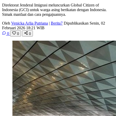
Direktorat Jenderal Imigrasi meluncurkan Global Citizen of
Indonesia (GCI) untuk warga asing berikatan dengan Indonesia.
Simak manfaat dan cara pengajuannya.
Oleh
Venicka Arlia Putriana
|
Berita7
Dipublikasikan Senin, 02
Februari 2026 18:21 WIB
0
0
0