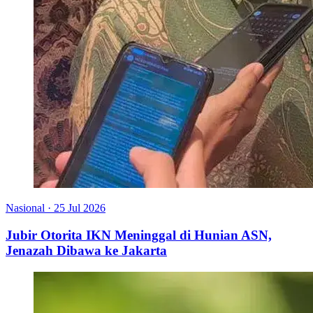
Nasional
·
25 Jul 2026
Jubir Otorita IKN Meninggal di Hunian ASN,
Jenazah Dibawa ke Jakarta