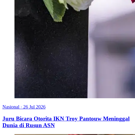
Nasional
·
26 Jul 2026
Juru Bicara Otorita IKN Troy Pantouw Meninggal
Dunia di Rusun ASN