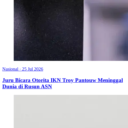
Nasional
·
25 Jul 2026
Juru Bicara Otorita IKN Troy Pantouw Meninggal
Dunia di Rusun ASN