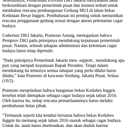
Sebelumnya, Pemerintah Provinsi DKI Jakarta menyatakan akan
berkoordinasi dengan pemerintah pusat dan instansi terkait untuk
membahas rencana pembangunan Gedung MUI di lahan bekas
Kedutaan Besar Inggris. Pembahasan ini penting untuk memastikan
rencana penggunaan gedung sesuai dengan aturan pelestarian cagar
budaya.
Gubernur DKI Jakarta, Pramono Anung, menegaskan bahwa
Pemprov DKI pada prinsipnya mendukung keputusan pemerintah
pusat. Namun, seluruh tahapan administrasi dan ketentuan cagar
budaya harus tetap dipenuhi.
“Pada prinsipnya Pemerintah Jakarta men- support , mendukung apa
pun yang menjadi keputusan Bapak Presiden. Tetapi dalam
mendukung itu tentunya semua tahapan yang perlu dilalui harus
dilalui,” kata Pramono di kawasan Serdang, Jakarta Pusat, Selasa
(10/2).
Pramono menjelaskan bahwa bangunan bekas Kedubes Inggris
tersebut telah ditetapkan sebagai cagar budaya sejak tahun 2016.
Oleh karena itu, setiap rencana pemanfaatannya harus melalui
pembahasan lintas pihak.
“Termasuk seperti kita ketahui bersama bahwa bekas Kedubes
Inggris itu memang sejak tahun 2016 masuk sebagai cagar budaya.
Untuk itu, nanti harus diselesaikan, dan akan duduk bareng