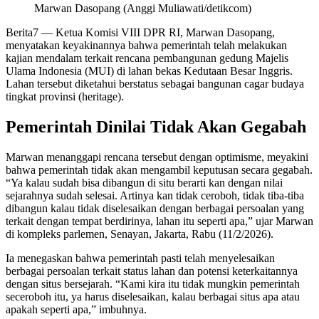
Marwan Dasopang (Anggi Muliawati/detikcom)
Berita7
— Ketua Komisi VIII DPR RI, Marwan Dasopang,
menyatakan keyakinannya bahwa pemerintah telah melakukan
kajian mendalam terkait rencana pembangunan gedung Majelis
Ulama Indonesia (MUI) di lahan bekas Kedutaan Besar Inggris.
Lahan tersebut diketahui berstatus sebagai bangunan cagar budaya
tingkat provinsi (heritage).
Pemerintah Dinilai Tidak Akan Gegabah
Marwan menanggapi rencana tersebut dengan optimisme, meyakini
bahwa pemerintah tidak akan mengambil keputusan secara gegabah.
“Ya kalau sudah bisa dibangun di situ berarti kan dengan nilai
sejarahnya sudah selesai. Artinya kan tidak ceroboh, tidak tiba-tiba
dibangun kalau tidak diselesaikan dengan berbagai persoalan yang
terkait dengan tempat berdirinya, lahan itu seperti apa,” ujar Marwan
di kompleks parlemen, Senayan, Jakarta, Rabu (11/2/2026).
Ia menegaskan bahwa pemerintah pasti telah menyelesaikan
berbagai persoalan terkait status lahan dan potensi keterkaitannya
dengan situs bersejarah. “Kami kira itu tidak mungkin pemerintah
seceroboh itu, ya harus diselesaikan, kalau berbagai situs apa atau
apakah seperti apa,” imbuhnya.