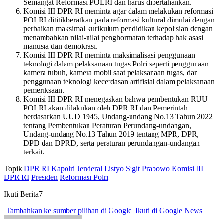
Semangat Reformasi POLRI dan harus dipertahankan.
Komisi III DPR RI meminta agar dalam melakukan reformasi
POLRI dititikberatkan pada reformasi kultural dimulai dengan
perbaikan maksimal kurikulum pendidikan kepolisian dengan
menambahkan nilai-nilai penghormatan terhadap hak asasi
manusia dan demokrasi.
Komisi III DPR RI meminta maksimalisasi penggunaan
teknologi dalam pelaksanaan tugas Polri seperti penggunaan
kamera tubuh, kamera mobil saat pelaksanaan tugas, dan
penggunaan teknologi kecerdasan artifisial dalam pelaksanaan
pemeriksaan.
Komisi III DPR RI menegaskan bahwa pembentukan RUU
POLRI akan dilakukan oleh DPR RI dan Pemerintah
berdasarkan UUD 1945, Undang-undang No.13 Tahun 2022
tentang Pembentukan Peraturan Perundang-undangan,
Undang-undang No.13 Tahun 2019 tentang MPR, DPR,
DPD dan DPRD, serta peraturan perundangan-undangan
terkait.
Topik
DPR RI
Kapolri Jenderal Listyo Sigit Prabowo
Komisi III
DPR RI
Presiden
Reformasi Polri
Ikuti Berita7
Tambahkan ke sumber pilihan di Google
Ikuti di Google News