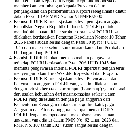
arah kebijakan Kepolisian Negara Republik Indonesia dan
memberikan pertimbangan kepada Presiden dalam
pengangkatan dan pemberhentian Kapolri sebagaimana diatur
dalam Pasal 8 TAP MPR Nomor VII/MPR/2000.
Komisi III DPR RI menegaskan bahwa penugasan anggota
Kepolisian Negara Republik Indonesia (POLRI) untuk
menduduki jabatan di luar struktur organisasi POLRI bisa
dilakukan berdasarkan Peraturan Kepolisian Nomor 10 Tahun
2025 karena sudah sesuai dengan Pasal 30 ayat (4) UUD
1945 dan materi tersebut akan dimasukkan dalam Perubahan
Undang-undang POLRI.
Komisi III DPR RI akan memaksimalkan pengawasan
terhadap POLRI berdasarkan Pasal 20A UUD 1945 dan
meminta pengawasan internal POLRI diperkuat dengan terus
menyempurnakan Biro Wasidik, Inspektorat dan Propam.
Komisi III DPR RI menegaskan bahwa Perencanaan dan
Penyusunan anggaran POLRI yang saat ini dilaksanakan
dengan prinsip berbasis akar rumput (bottom up) yaitu diawali
dari usulan kebutuhan dari masing-masing satker jajaran
POLRI yang disesuaikan dengan pagu anggaran dari
Kementerian Keuangan mulai dari pagu Indikatif, pagu
Anggaran dan Alokasi anggaran sampai menjadi DIPA
POLRI dengan mempedomani mekanisme penyusunan
anggaran yang diatur dalam PMK No. 62 tahun 2023 dan
PMK No. 107 tahun 2024 sudah sangat sesuai dengan