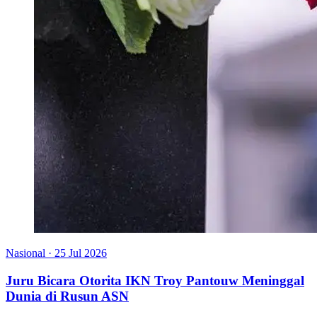
Nasional
·
25 Jul 2026
Juru Bicara Otorita IKN Troy Pantouw Meninggal
Dunia di Rusun ASN