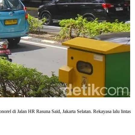
rel di Jalan HR Rasuna Said, Jakarta Selatan. Rekayasa lalu lintas