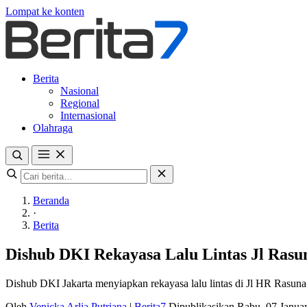
Lompat ke konten
Berita
Nasional
Regional
Internasional
Olahraga
Beranda
·
Berita
Dishub DKI Rekayasa Lalu Lintas Jl Ras
Dishub DKI Jakarta menyiapkan rekayasa lalu lintas di Jl HR Rasuna
Oleh
Venicka Arlia Putriana
|
Berita7
Dipublikasikan Rabu, 07 Janua