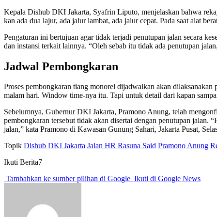
Kepala Dishub DKI Jakarta, Syafrin Liputo, menjelaskan bahwa rekaya
kan ada dua lajur, ada jalur lambat, ada jalur cepat. Pada saat alat ber
Pengaturan ini bertujuan agar tidak terjadi penutupan jalan secara 
dan instansi terkait lainnya. “Oleh sebab itu tidak ada penutupan ja
Jadwal Pembongkaran
Proses pembongkaran tiang monorel dijadwalkan akan dilaksanakan pa
malam hari. Window time-nya itu. Tapi untuk detail dari kapan samp
Sebelumnya, Gubernur DKI Jakarta, Pramono Anung, telah mengonfi
pembongkaran tersebut tidak akan disertai dengan penutupan jalan. 
jalan,” kata Pramono di Kawasan Gunung Sahari, Jakarta Pusat, Selas
Topik
Dishub DKI Jakarta
Jalan HR Rasuna Said
Pramono Anung
Re
Ikuti Berita7
Tambahkan ke sumber pilihan di Google
Ikuti di Google News