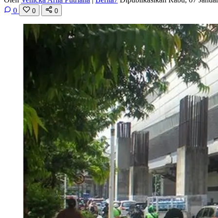
0
0
0