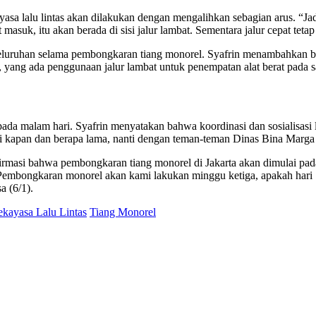
sa lalu lintas akan dilakukan dengan mengalihkan sebagian arus. “Jadi
at masuk, itu akan berada di sisi jalur lambat. Sementara jalur cepat tet
keseluruhan selama pembongkaran tiang monorel. Syafrin menambahkan b
lan, yang ada penggunaan jalur lambat untuk penempatan alat berat pada
da malam hari. Syafrin menyatakan bahwa koordinasi dan sosialisasi 
ai kapan dan berapa lama, nanti dengan teman-teman Dinas Bina Marga
rmasi bahwa pembongkaran tiang monorel di Jakarta akan dimulai pad
“Pembongkaran monorel akan kami lakukan minggu ketiga, apakah hari 
a (6/1).
kayasa Lalu Lintas
Tiang Monorel