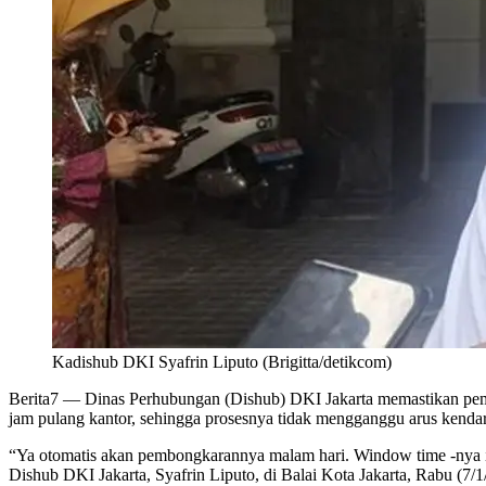
Kadishub DKI Syafrin Liputo (Brigitta/detikcom)
Berita7
— Dinas Perhubungan (Dishub) DKI Jakarta memastikan pembon
jam pulang kantor, sehingga prosesnya tidak mengganggu arus kendar
“Ya otomatis akan pembongkarannya malam hari. Window time -nya it
Dishub DKI Jakarta, Syafrin Liputo, di Balai Kota Jakarta, Rabu (7/1