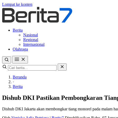
Lompat ke konten
Berita
Nasional
Regional
Internasional
Olahraga
Beranda
·
Berita
Dishub DKI Pastikan Pembongkaran Tian
Dishub DKI Jakarta akan membongkar tiang monorel pada malam hari
Oleh
Venicka Arlia Putriana
|
Berita7
Dipublikasikan Rabu, 07 Janua